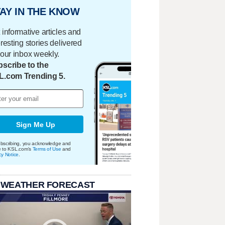
AY IN THE KNOW
 informative articles and
eresting stories delivered
your inbox weekly.
scribe to the
L.com Trending 5.
Sign Me Up
bscribing, you acknowledge and
e to KSL.com's
Terms of Use
and
cy Notice
.
 WEATHER FORECAST