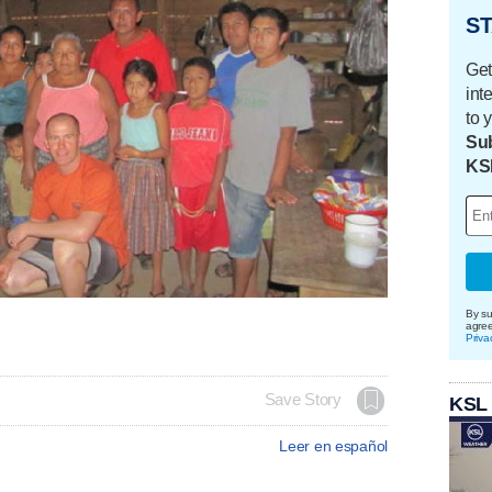
ST
Get
int
to 
Sub
KS
By su
agre
Priva
Save Story
KSL
Leer en español