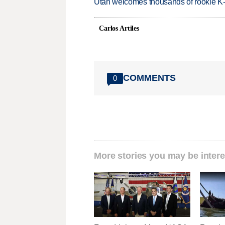
Utah welcomes thousands of rookie K
Carlos Artiles
COMMENTS
0
More stories you may be intere