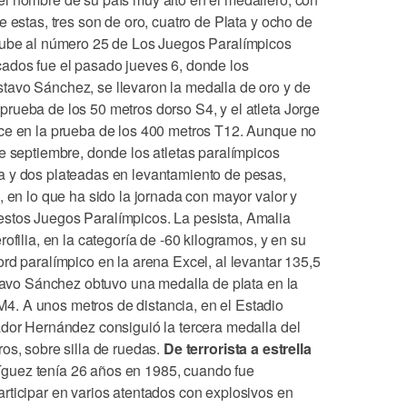
e estas, tres son de oro, cuatro de Plata y ocho de
 sube al número 25 de Los Juegos Paralímpicos
ados fue el pasado jueves 6, donde los
tavo Sánchez, se llevaron la medalla de oro y de
rueba de los 50 metros dorso S4, y el atleta Jorge
nce en la prueba de los 400 metros T12. Aunque no
e septiembre, donde los atletas paralímpicos
a y dos plateadas en levantamiento de pesas,
, en lo que ha sido la jornada con mayor valor y
stos Juegos Paralímpicos. La pesista, Amalia
ofilia, en la categoría de -60 kilogramos, y en su
rd paralímpico en la arena Excel, al levantar 135,5
stavo Sánchez obtuvo una medalla de plata en la
. A unos metros de distancia, en el Estadio
ador Hernández consiguió la tercera medalla del
os, sobre silla de ruedas.
De terrorista a estrella
guez tenía 26 años en 1985, cuando fue
rticipar en varios atentados con explosivos en