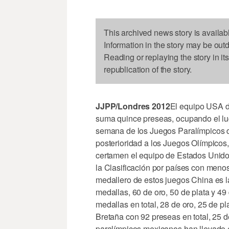
This archived news story is availab
Information in the story may be out
Reading or replaying the story in it
republication of the story.
JJPP/Londres 2012
El equipo USA de
suma quince preseas, ocupando el lug
semana de los Juegos Paralímpicos d
posterioridad a los Juegos Olímpicos,
certamen el equipo de Estados Unido
la Clasificación por países con menos
medallero de estos juegos China es l
medallas, 60 de oro, 50 de plata y 4
medallas en total, 28 de oro, 25 de pl
Bretaña con 92 preseas en total, 25 de
paralímpicos mexicanos han llevado e