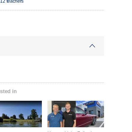
-12 teachers
sted in