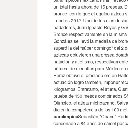
un total hasta ahora de 15 preseas. D
bronce, con lo que el equipo azteca
Londres 2012. Uno de los días destac
nadadores, Juan Ignacio Reyes y Gus
Bronce respectivamente en la misma p
González se llevó la medalla de bro
superó la del “súper domingo” del 2 d
aztecas obtuvieron una presea dorad
natación y atletismo, respectivamente
número de medallas para México en e
Pérez obtuvo el preciado oro en Halter
actuación logró también, imponer réco
kilogramos. Entretanto, el atleta, Gu
prueba de 150 metros combinados SM4
Olímpico, el atleta michoacano, Salv
día en la competencia de los 100 metr
paralímpica
Sebastián "Chano" Rodrí
condenado a 84 años de cárcel por pa