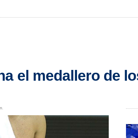
a el medallero de l
o
.m.