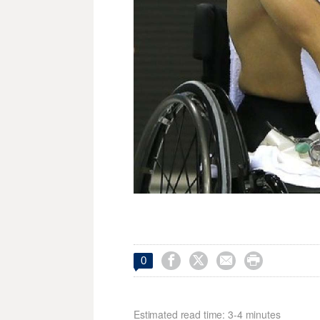




0
Estimated read time: 3-4 minutes