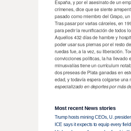
España, y por el asesinato de un emp
crímenes, dice que se siente arrepen
pasado como miembro del Grapo, un gr
Tras pasar por varias cárceles, en 1
para pedir la reunificación de todos 
Aquellos 432 días de hambre y hospit
poder usar sus piernas por el resto d
ruedas fue, a la vez, su liberación. 
convicciones políticas, la ha llevado
minusvalías tiene un currículum nota
dos preseas de Plata ganadas en es
edad, y todavía espera colgarse una 
especializado en deportes por más de
Most recent News stories
Trump hosts mining CEOs, U. president
ICE says it expects to equip every fiel