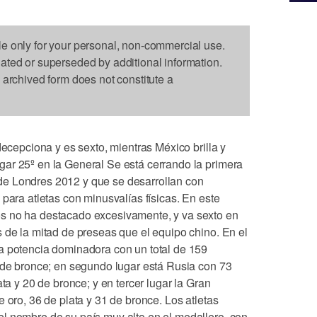
le only for your personal, non-commercial use.
dated or superseded by additional information.
s archived form does not constitute a
cepciona y es sexto, mientras México brilla y
ar 25º en la General Se está cerrando la primera
e Londres 2012 y que se desarrollan con
 para atletas con minusvalías físicas. En este
s no ha destacado excesivamente, y va sexto en
 de la mitad de preseas que el equipo chino. En el
a potencia dominadora con un total de 159
9 de bronce; en segundo lugar está Rusia con 73
ata y 20 de bronce; y en tercer lugar la Gran
 oro, 36 de plata y 31 de bronce. Los atletas
l nombre de su país muy alto en el medallero, con