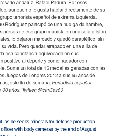
resario andaluz, Rafael Padura. Por esos
tido, aunque no le gusta hablar directamente de su
upo terrorista español de extrema izquierda.
990 Rodríguez participó de una huelga de hambre,
los presos de ese grupo maoísta en una sola prisión.
ales, lo dejaron marcado y quedó parapléjico, sin
e su vida. Pero quedar atrapado en una silla de
Toda esa constancia equivocada en sus
 en positivo al deporte y como nadador con
ble. Suma un total de 15 medallas ganadas con las
tos Juegos de Londres 2012 a sus 55 años de
más, este fin de semana.
Periodista español
 30 años. Twitter: @cartiles60
, as he seeks minerals for defense production
d officer with body cameras by the end of August