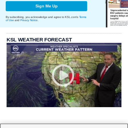
Sign Me Up
By subscribing, you acknowledge and agree to KSL.com's
Terms
of Use
and
Privacy Notice
.
KSL WEATHER FORECAST