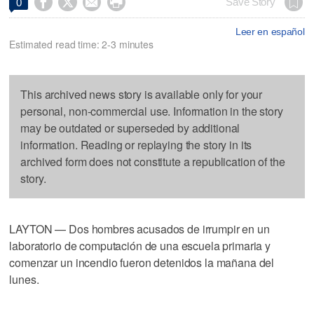




Save Story
0
Leer en español
Estimated read time: 2-3 minutes
This archived news story is available only for your
personal, non-commercial use. Information in the story
may be outdated or superseded by additional
information. Reading or replaying the story in its
archived form does not constitute a republication of the
story.
LAYTON — Dos hombres acusados de irrumpir en un
laboratorio de computación de una escuela primaria y
comenzar un incendio fueron detenidos la mañana del
lunes.