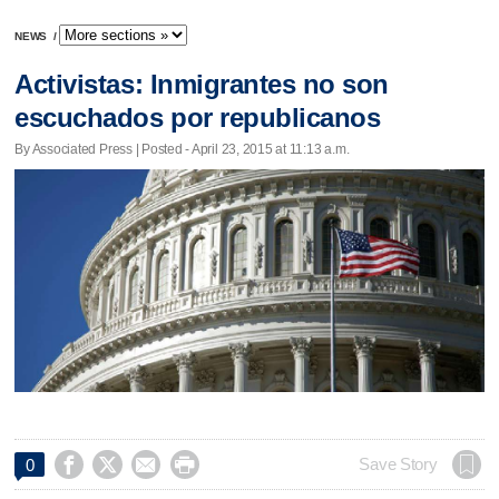
NEWS
/
Activistas: Inmigrantes no son
escuchados por republicanos
By Associated Press | Posted - April 23, 2015 at 11:13 a.m.




Save Story
0