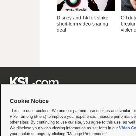
Disney and TikTok strike
Off-dut
short-form video-sharing
breaki
deal
violenc







Cookie Notice
This site uses cookies. We and our partners use cookies and similar te
Pixel, among others) to improve your experience, measure performance,
Terms of use
|
Privacy Statement
|
Video Consent Viewing Policy
|
DMCA Notice
|
Do Not S
other sites. By continuing to use our site, you agree to this use, as wel
© 2026
KSL Media
| KSL Broadcasting Salt Lake City UT | Site hosted & managed by KS
We disclose your video viewing information as set forth in our
Video Co
your cookie settings by clicking "Manage Preferences."