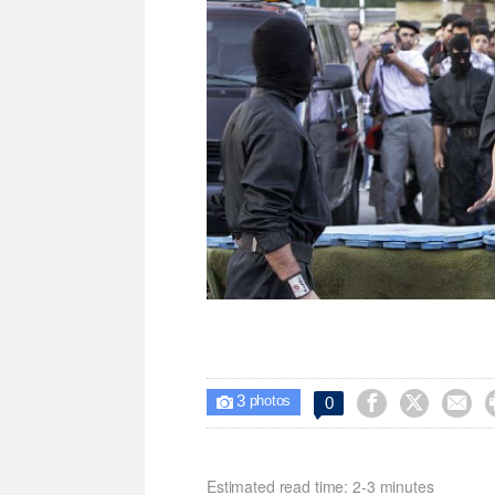
3



0

photos
Estimated read time: 2-3 minutes