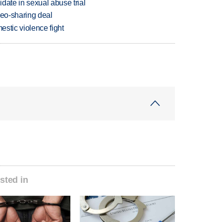
date in sexual abuse trial
deo-sharing deal
estic violence fight
sted in