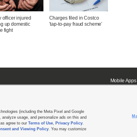
y officer injured
Charges filed in Costco
ng up domestic
'tap-to-pay fraud scheme'
e fight
Mobile Apps
chnologies (including the Meta Pixel and Google
Ma
 analyze usage, and personalize ads on this and
ell or Share My Data
|
EEO Public File Report
|
KSL-TV FCC Public File
|
KSL FM Radio FCC Publi
l as agree to our
Terms of Use
,
Privacy Policy
.
L Media - a Deseret Media Company
nsent and Viewing Policy
. You may customize