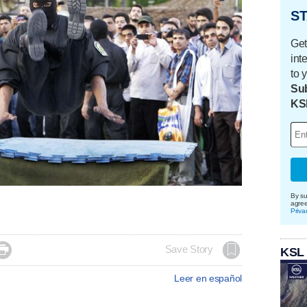
ST
Get
int
to 
Sub
KS
By su
agre
Priva

Save Story
KSL
Leer en español