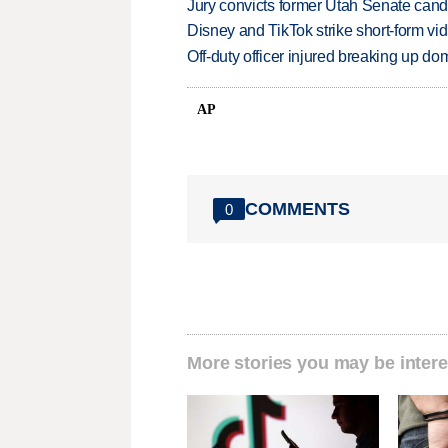
Jury convicts former Utah Senate candi
Disney and TikTok strike short-form vi
Off-duty officer injured breaking up dom
AP
COMMENTS
0
More stories you may be intere