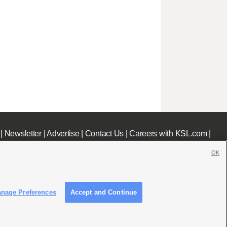
|
Newsletter
|
Advertise
|
Contact Us
|
Careers with KSL.com
|
OK
nage Preferences
Accept and Continue
c File
|
KSL AM Radio FCC Public File
|
FCC Applications
|
Closed Captioning Assistance