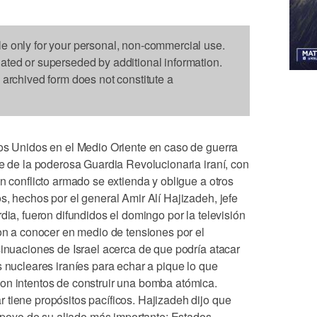
le only for your personal, non-commercial use.
dated or superseded by additional information.
s archived form does not constitute a
dos Unidos en el Medio Oriente en caso de guerra
te de la poderosa Guardia Revolucionaria iraní, con
un conflicto armado se extienda y obligue a otros
s, hechos por el general Amir Alí Hajizadeh, jefe
dia, fueron difundidos el domingo por la televisión
ron a conocer en medio de tensiones por el
sinuaciones de Israel acerca de que podría atacar
s nucleares iraníes para echar a pique lo que
on intentos de construir una bomba atómica.
 tiene propósitos pacíficos. Hajizadeh dijo que
l apoyo de su aliado más importante: Estados