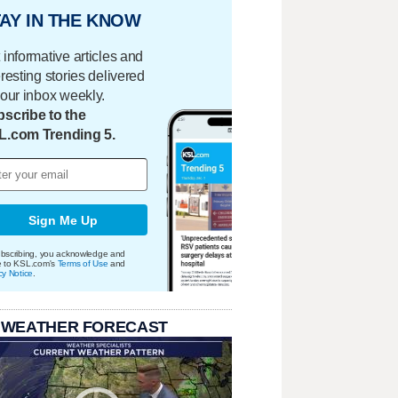
AY IN THE KNOW
 informative articles and
eresting stories delivered
your inbox weekly.
scribe to the
L.com Trending 5.
Sign Me Up
bscribing, you acknowledge and
e to KSL.com's
Terms of Use
and
cy Notice
.
 WEATHER FORECAST