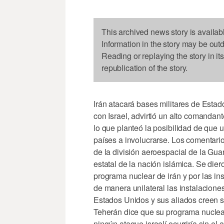
This archived news story is availab
Information in the story may be out
Reading or replaying the story in it
republication of the story.
Irán atacará bases militares de Esta
con Israel, advirtió un alto comandan
lo que planteó la posibilidad de que 
países a involucrarse. Los comentario
de la división aeroespacial de la Guar
estatal de la nación islámica. Se die
programa nuclear de irán y por las in
de manera unilateral las instalacione
Estados Unidos y sus aliados creen s
Teherán dice que su programa nuclear
ningún ataque israelí ocurriría sin e