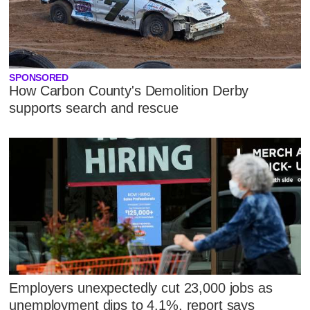
SPONSORED
How Carbon County's Demolition Derby
supports search and rescue
Employers unexpectedly cut 23,000 jobs as
unemployment dips to 4.1%, report says