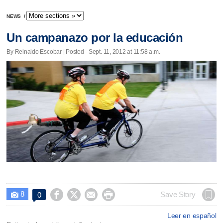
NEWS
/
Un campanazo por la educación
By Reinaldo Escobar | Posted - Sept. 11, 2012 at 11:58 a.m.
8




Save Story
0

Leer en español