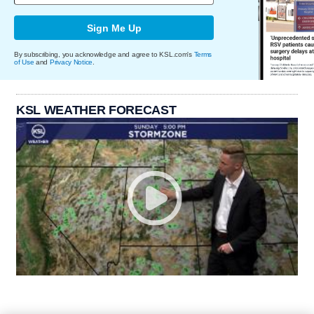
Sign Me Up
By subscribing, you acknowledge and agree to KSL.com's
Terms
of Use
and
Privacy Notice
.
KSL WEATHER FORECAST