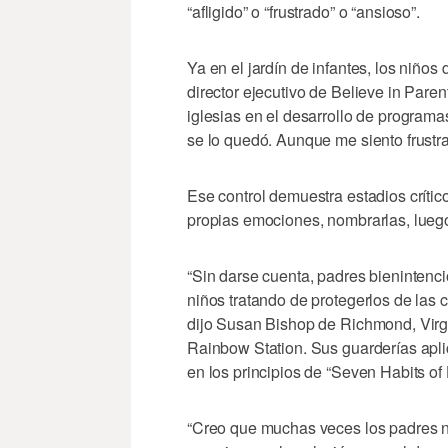
“afligido” o “frustrado” o “ansioso”.
Ya en el jardín de infantes, los niños 
director ejecutivo de Believe in Pare
iglesias en el desarrollo de programa
se lo quedó. Aunque me siento frustrad
Ese control demuestra estadios crític
propias emociones, nombrarlas, luego 
“Sin darse cuenta, padres bienintenc
niños tratando de protegerlos de las
dijo Susan Bishop de Richmond, Virgi
Rainbow Station. Sus guarderías apl
en los principios de “Seven Habits o
“Creo que muchas veces los padres ni