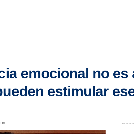
ncia emocional no es 
pueden estimular es
a.m.