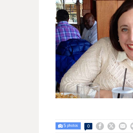
5



0

photos