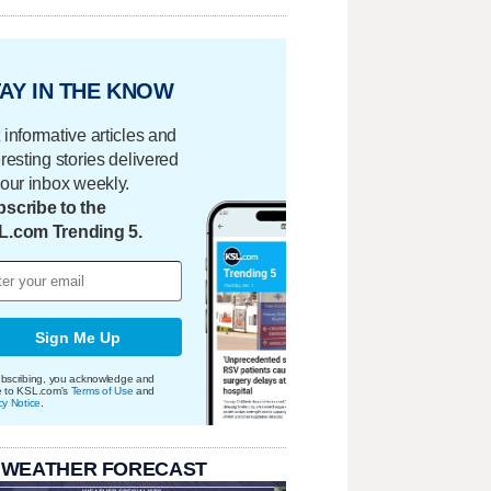
AY IN THE KNOW
 informative articles and
eresting stories delivered
your inbox weekly.
scribe to the
L.com Trending 5.
Sign Me Up
bscribing, you acknowledge and
e to KSL.com's
Terms of Use
and
cy Notice
.
 WEATHER FORECAST