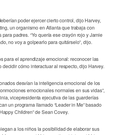
deberían poder ejercer cierto control, dijo Harvey,
nting, un organismo en Atlanta que trabaja con
s para padres. “Yo quería ese crayón rojo y Jamie
o, no voy a golpearlo para quitárselo”, dijo.
os para el aprendizaje emocional: reconocer las
decidir cómo interactuar al respecto, dijo Harvey.
ionados desvían la inteligencia emocional de los
 conmociones emocionales normales en sus vidas”,
nia, vicepresidenta ejecutiva de las guarderías
ican un programa llamado “Leader in Me” basado
f Happy Children” de Sean Covey.
egan a los niños la posibilidad de elaborar sus