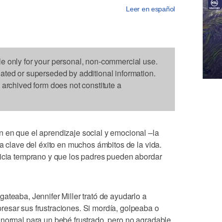
Leer en español
le only for your personal, non-commercial use.
dated or superseded by additional information.
s archived form does not constitute a
 en que el aprendizaje social y emocional –la
la clave del éxito en muchos ámbitos de la vida.
nicia temprano y que los padres pueden abordar
ateaba, Jennifer Miller trató de ayudarlo a
esar sus frustraciones. Si mordía, golpeaba o
 normal para un bebé frustrado, pero no agradable