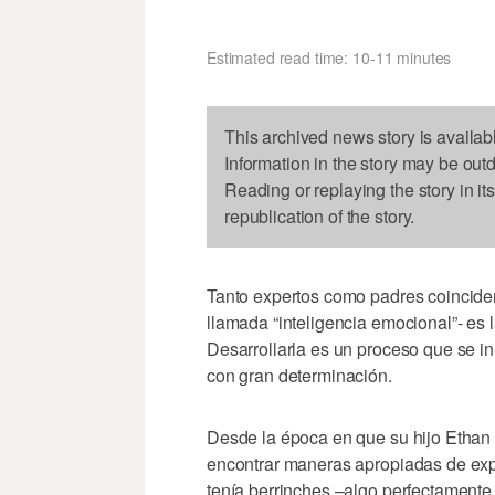
Estimated read time: 10-11 minutes
This archived news story is availab
Information in the story may be out
Reading or replaying the story in it
republication of the story.
Tanto expertos como padres coinciden
llamada “inteligencia emocional”- es 
Desarrollarla es un proceso que se i
con gran determinación.
Desde la época en que su hijo Ethan g
encontrar maneras apropiadas de expr
tenía berrinches –algo perfectamente