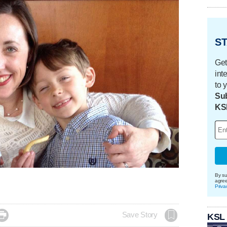
ST
Get
int
to 
Sub
KS
By su
agre
Priva

Save Story
KSL