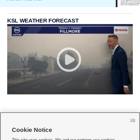
KSL WEATHER FORECAST
OK
Cookie Notice







This site uses cookies. We and our partners use cookies