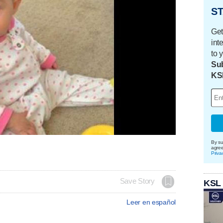
ST
Get
int
to 
Sub
KS
By su
agre
Priva
Save Story
KSL
Leer en español