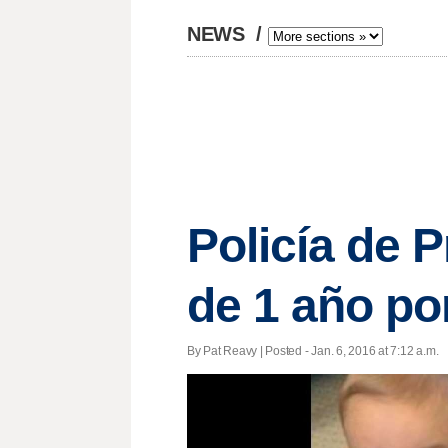
NEWS
/
Policía de 
de 1 año po
By Pat Reavy | Posted - Jan. 6, 2016 at 7:12 a.m.