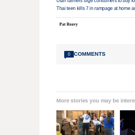
Utah farmers urge consumers to buy loca
Thai teen kills 7 in rampage at home a
Pat Reavy
COMMENTS
0
More stories you may be intere