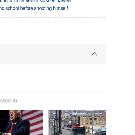
l fruit after freeze slashes harvest
nd school before shooting himself
sted in