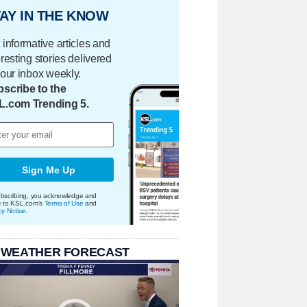
AY IN THE KNOW
 informative articles and
eresting stories delivered
your inbox weekly.
scribe to the
L.com Trending 5.
Sign Me Up
bscribing, you acknowledge and
e to KSL.com's
Terms of Use
and
cy Notice
.
 WEATHER FORECAST