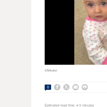
(Obituary)




0
Estimated read time: 4-5 minutes