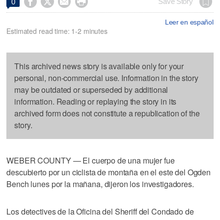




Save Story
0
Leer en español
Estimated read time: 1-2 minutes
This archived news story is available only for your
personal, non-commercial use. Information in the story
may be outdated or superseded by additional
information. Reading or replaying the story in its
archived form does not constitute a republication of the
story.
WEBER COUNTY — El cuerpo de una mujer fue
descubierto por un ciclista de montaña en el este del Ogden
Bench lunes por la mañana, dijeron los investigadores.
Los detectives de la Oficina del Sheriff del Condado de