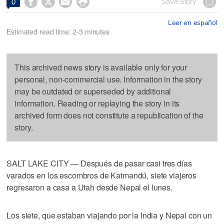




Save Story
0
Leer en español
Estimated read time: 2-3 minutes
This archived news story is available only for your
personal, non-commercial use. Information in the story
may be outdated or superseded by additional
information. Reading or replaying the story in its
archived form does not constitute a republication of the
story.
SALT LAKE CITY — Después de pasar casi tres días
varados en los escombros de Katmandú, siete viajeros
regresaron a casa a Utah desde Nepal el lunes.
Los siete, que estaban viajando por la India y Nepal con un