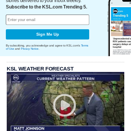
stories delivered to your inbox weekly.
Subscribe to the KSL.com Trending 5.
Sign Me Up
By subscribing, you acknowledge and agree to KSL.com's
Terms
of Use
and
Privacy Notice
.
KSL WEATHER FORECAST