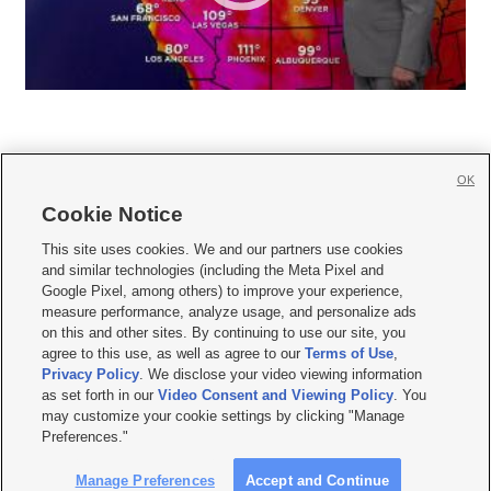
OK
Cookie Notice







This site uses cookies. We and our partners use cookies
and similar technologies (including the Meta Pixel and
Mobile Apps
|
Newsletter
|
Advertise
|
Contact Us
|
Careers with KSL.com
|
Google Pixel, among others) to improve your experience,
measure performance, analyze usage, and personalize ads
Terms of use
|
Privacy Statement
|
Video Consent Viewing Policy
|
DMCA Notice
|
on this and other sites. By continuing to use our site, you
Do Not Sell or Share My Data
|
EEO Public File Report
|
KSL-TV FCC Public File
|
agree to this use, as well as agree to our
Terms of Use
,
KSL FM Radio FCC Public File
|
KSL AM Radio FCC Public File
|
FCC Applications
|
Closed Captioning Assistance
Privacy Policy
. We disclose your video viewing information
as set forth in our
Video Consent and Viewing Policy
. You
© 2026
KSL Media
| KSL Broadcasting Salt Lake City UT | Site hosted & managed
may customize your cookie settings by clicking "Manage
by KSL Media - a Deseret Media Company
Preferences."
Manage Preferences
Accept and Continue