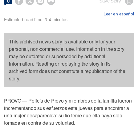




Save Story
0
Leer en español
Estimated read time: 3-4 minutes
This archived news story is available only for your
personal, non-commercial use. Information in the story
may be outdated or superseded by additional
information. Reading or replaying the story in its
archived form does not constitute a republication of the
story.
PROVO — Policía de Provo y miembros de la familia fueron
incrementando sus esfuerzos este jueves para encontrar a
una mujer desaparecida; su tío teme que ella haya sido
tomada en contra de su voluntad.