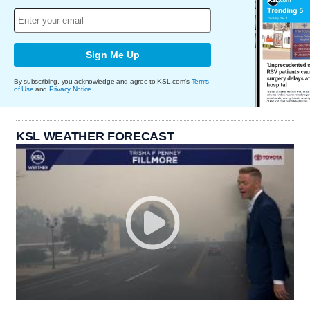
Sign Me Up
By subscribing, you acknowledge and agree to KSL.com's
Terms
of Use
and
Privacy Notice
.
KSL WEATHER FORECAST