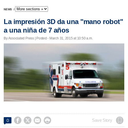
NEWS
/
La impresión 3D da una "mano robot"
a una niña de 7 años
By Associated Press | Posted - March 31, 2015 at 10:50 a.m.




Save Story
0