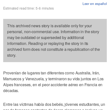
Leer en español
Estimated read time: 5-6 minutes
This archived news story is available only for your
personal, non-commercial use. Information in the story
may be outdated or superseded by additional
information. Reading or replaying the story in its
archived form does not constitute a republication of the
story.
Provenían de lugares tan diferentes como Australia, Irán,
Marruecos y Venezuela, y terminaron su vida juntos en Los
Alpes franceses, en el peor accidente aéreo en Francia en
décadas.
Entre las víctimas había dos bebés, jóvenes estudiantes, un