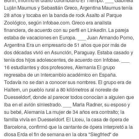
Bonn, informó el diario colombiano El Tiempo. ___ Gabriela
Luján Maumus y Sebastián Greco, Argentina Maumus tenía
28 años y tocaba en la banda de rock Asalto al Parque
Zoológico, según infobae.com. Greco era analista
financiera, de acuerdo con su perfil en LinkedIn. La pareja
estaba de vacaciones en Europa. ___ Juan Armando Pomo,
Argentina Era un empresario de 51 años que por más de
dos décadas vivió en Asunción, Paraguay. Estaba casado y
tenía dos hijos adolescentes, de acuerdo con Infobae. ___
16 estudiantes y dos profesores, Alemania El grupo
regresaba de un intercambio académico en España.
Todavía no se dan a conocer sus nombres. El grupo era de
Haltern, un pueblo rural a 80 kilómetros al noreste de
Duesseldorf, donde al parecer todos conocían a alguien que
iba en el avión siniestrado. ___ Maria Radner, su esposo y
su bebé, Alemania La mujer de 34 años era contralto; la
familia vivía en Duesseldorf. El Liceu, la casa de ópera de
Barcelona, confirmó que la cantante de ópera interpretó a la
diosa Erda el fin de semana en la obra "Siegfried" de