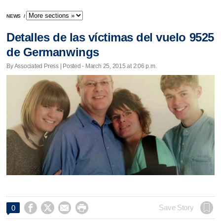
NEWS
/
Detalles de las víctimas del vuelo 9525
de Germanwings
By Associated Press | Posted - March 25, 2015 at 2:06 p.m.




Save Story
0