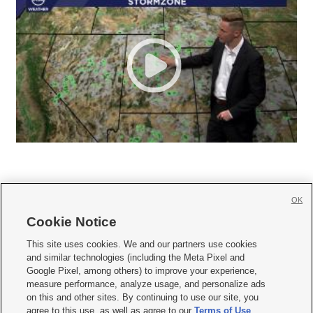
OK
Cookie Notice







This site uses cookies. We and our partners use cookies
and similar technologies (including the Meta Pixel and
Mobile Apps
|
Newsletter
|
Advertise
|
Contact Us
|
Careers with KSL.com
|
Google Pixel, among others) to improve your experience,
measure performance, analyze usage, and personalize ads
Terms of use
|
Privacy Statement
|
Video Consent Viewing Policy
|
DMCA Notice
|
on this and other sites. By continuing to use our site, you
Do Not Sell or Share My Data
|
EEO Public File Report
|
KSL-TV FCC Public File
|
agree to this use, as well as agree to our
Terms of Use
,
KSL FM Radio FCC Public File
|
KSL AM Radio FCC Public File
|
FCC Applications
|