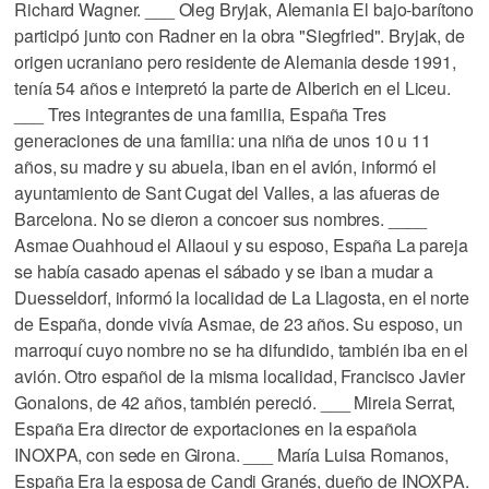
Richard Wagner. ___ Oleg Bryjak, Alemania El bajo-barítono
participó junto con Radner en la obra "Siegfried". Bryjak, de
origen ucraniano pero residente de Alemania desde 1991,
tenía 54 años e interpretó la parte de Alberich en el Liceu.
___ Tres integrantes de una familia, España Tres
generaciones de una familia: una niña de unos 10 u 11
años, su madre y su abuela, iban en el avión, informó el
ayuntamiento de Sant Cugat del Valles, a las afueras de
Barcelona. No se dieron a concoer sus nombres. ____
Asmae Ouahhoud el Allaoui y su esposo, España La pareja
se había casado apenas el sábado y se iban a mudar a
Duesseldorf, informó la localidad de La Llagosta, en el norte
de España, donde vivía Asmae, de 23 años. Su esposo, un
marroquí cuyo nombre no se ha difundido, también iba en el
avión. Otro español de la misma localidad, Francisco Javier
Gonalons, de 42 años, también pereció. ___ Mireia Serrat,
España Era director de exportaciones en la española
INOXPA, con sede en Girona. ___ María Luisa Romanos,
España Era la esposa de Candi Granés, dueño de INOXPA.