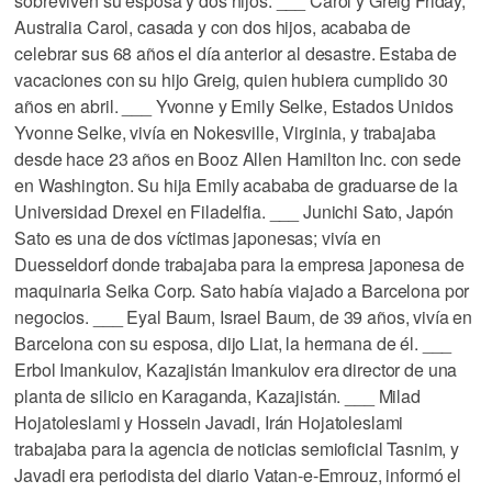
sobreviven su esposa y dos hijos. ___ Carol y Greig Friday,
Australia Carol, casada y con dos hijos, acababa de
celebrar sus 68 años el día anterior al desastre. Estaba de
vacaciones con su hijo Greig, quien hubiera cumplido 30
años en abril. ___ Yvonne y Emily Selke, Estados Unidos
Yvonne Selke, vivía en Nokesville, Virginia, y trabajaba
desde hace 23 años en Booz Allen Hamilton Inc. con sede
en Washington. Su hija Emily acababa de graduarse de la
Universidad Drexel en Filadelfia. ___ Junichi Sato, Japón
Sato es una de dos víctimas japonesas; vivía en
Duesseldorf donde trabajaba para la empresa japonesa de
maquinaria Seika Corp. Sato había viajado a Barcelona por
negocios. ___ Eyal Baum, Israel Baum, de 39 años, vivía en
Barcelona con su esposa, dijo Liat, la hermana de él. ___
Erbol Imankulov, Kazajistán Imankulov era director de una
planta de silicio en Karaganda, Kazajistán. ___ Milad
Hojatoleslami y Hossein Javadi, Irán Hojatoleslami
trabajaba para la agencia de noticias semioficial Tasnim, y
Javadi era periodista del diario Vatan-e-Emrouz, informó el