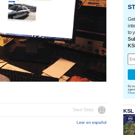
ST
Get
int
to 
Sub
KS
By su
agre
Priva
Save Story
KSL
Leer en español