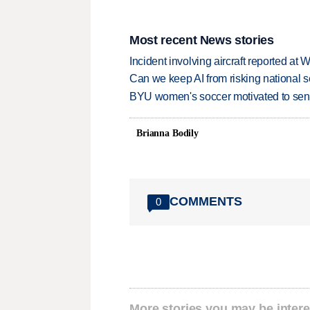
Most recent News stories
Incident involving aircraft reported at
Can we keep AI from risking national s
BYU women's soccer motivated to send 
Brianna Bodily
COMMENTS
0
More stories you may be intere