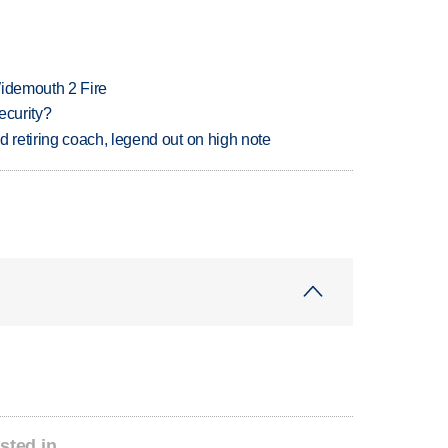
 Widemouth 2 Fire
ecurity?
retiring coach, legend out on high note
sted in