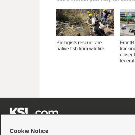
Biologists rescue rare
FrontR
native fish from wildfire
trackin
closer 
federal







Cookie Notice