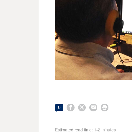




0
Estimated read time: 1-2 minutes