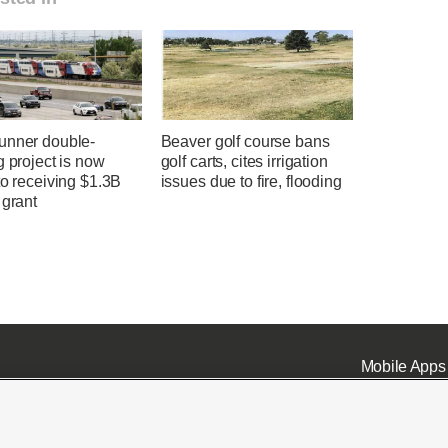
unner double-
Beaver golf course bans
g project is now
golf carts, cites irrigation
to receiving $1.3B
issues due to fire, flooding
 grant
Mobile Apps