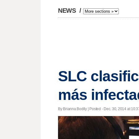
NEWS
/
SLC clasifi
más infecta
By Brianna Bodily | Posted - Dec. 30, 2014 at 10:3