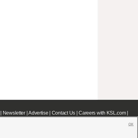
|
Newsletter
|
Advertise
|
Contact Us
|
Careers with KSL.com
|
OK