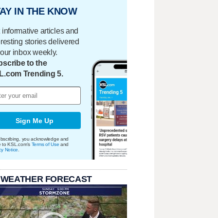
AY IN THE KNOW
 informative articles and
eresting stories delivered
your inbox weekly.
scribe to the
L.com Trending 5.
Sign Me Up
bscribing, you acknowledge and
e to KSL.com's
Terms of Use
and
cy Notice
.
 WEATHER FORECAST