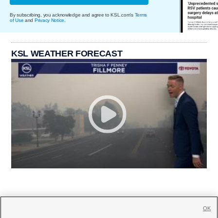
By subscribing, you acknowledge and agree to KSL.com's
Terms
of Use
and
Privacy Notice
.
KSL WEATHER FORECAST
OK