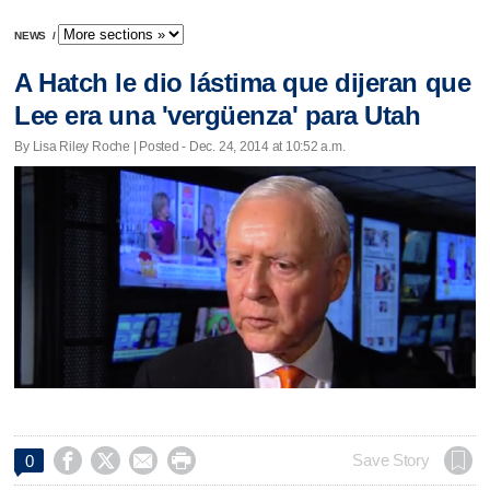
NEWS
/
A Hatch le dio lástima que dijeran que
Lee era una 'vergüenza' para Utah
By Lisa Riley Roche | Posted - Dec. 24, 2014 at 10:52 a.m.




Save Story
0