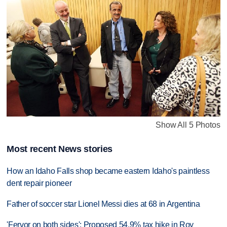
Show All 5 Photos
Most recent News stories
How an Idaho Falls shop became eastern Idaho's paintless
dent repair pioneer
Father of soccer star Lionel Messi dies at 68 in Argentina
'Fervor on both sides': Proposed 54.9% tax hike in Roy