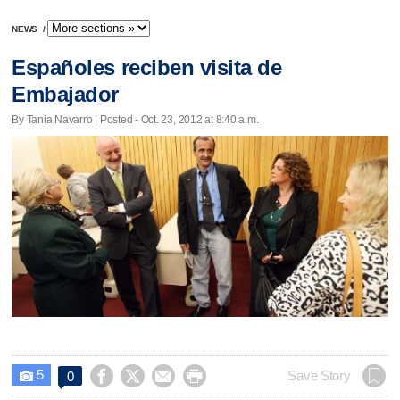
NEWS
/
Españoles reciben visita de
Embajador
By Tania Navarro | Posted - Oct. 23, 2012 at 8:40 a.m.
5




Save Story
0
