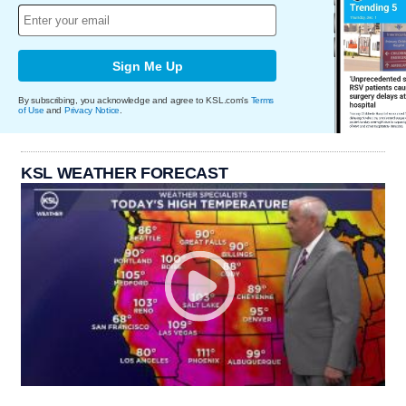
Sign Me Up
By subscribing, you acknowledge and agree to KSL.com's
Terms
of Use
and
Privacy Notice
.
KSL WEATHER FORECAST