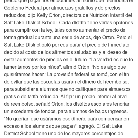
precio que pagan los estudiantes al monto que reembolsa el
Gobierno Federal por almuerzos gratuitos y de precios
reducidos, dijo Kelly Orton, directora de Nutrición Infantil del
Salt Lake District School. Cada distrito tiene varias opciones
para cumplir con la ley, tales como aumentar el precio de
forma gradual durante una serie de años, dijo Orton. Pero el
Salt Lake District optó por equiparar el precio de inmediato,
debido al costo de los alimentos saludables y al deseo de
evitar aumentos de precios en el futuro. “La verdad es que lo
lamentamos por los niños”, afirmó Orton. “No es algo que
quisiéramos hacer.” La provisión federal se tomó, con el fin
de evitar que las escuelas usaran el dinero del reembolso,
para subsidiar a alumnos que no califiquen para almuerzos
gratis o de tarifa reducida. Al fijar un precio inferior al nivel
de reembolso, señaló Orton, los distritos escolares tendrían
un excedente de fondos, para alumnos de bajos ingresos.
“No querían que usáramos ese dinero, para compensar en
exceso a los alumnos que pagan”, agregó. El Salt Lake
District School tiene uno de los mayores porcentajes de