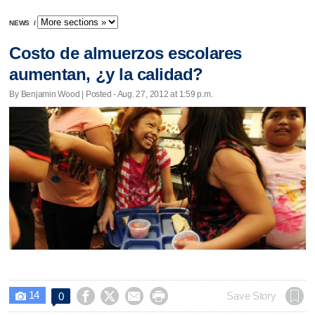
NEWS
/
Costo de almuerzos escolares
aumentan, ¿y la calidad?
By Benjamin Wood | Posted - Aug. 27, 2012 at 1:59 p.m.
14




Save Story
0
