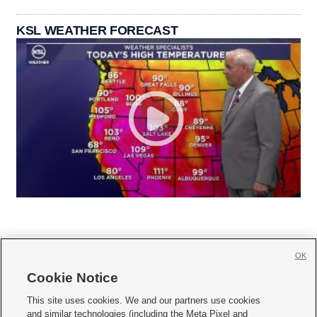
KSL WEATHER FORECAST
OK
Cookie Notice







This site uses cookies. We and our partners use cookies
and similar technologies (including the Meta Pixel and