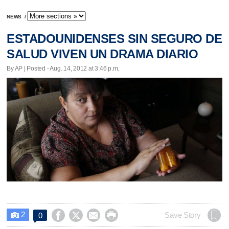
NEWS
/
ESTADOUNIDENSES SIN SEGURO DE
SALUD VIVEN UN DRAMA DIARIO
By AP | Posted - Aug. 14, 2012 at 3:46 p.m.
2




Save Story
0
