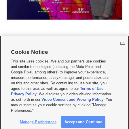
OK
Cookie Notice







This site uses cookies. We and our partners use cookies
and similar technologies (including the Meta Pixel and
Mobile Apps
|
Newsletter
|
Advertise
|
Contact Us
|
Careers with KSL.com
|
Google Pixel, among others) to improve your experience,
measure performance, analyze usage, and personalize ads
Terms of use
|
Privacy Statement
|
Video Consent Viewing Policy
|
DMCA Notice
|
on this and other sites. By continuing to use our site, you
Do Not Sell or Share My Data
|
EEO Public File Report
|
KSL-TV FCC Public File
|
agree to this use, as well as agree to our
Terms of Use
,
KSL FM Radio FCC Public File
|
KSL AM Radio FCC Public File
|
FCC Applications
|
Closed Captioning Assistance
Privacy Policy
. We disclose your video viewing information
as set forth in our
Video Consent and Viewing Policy
. You
© 2026
KSL Media
| KSL Broadcasting Salt Lake City UT | Site hosted & managed
may customize your cookie settings by clicking "Manage
by KSL Media - a Deseret Media Company
Preferences."
Manage Preferences
Accept and Continue