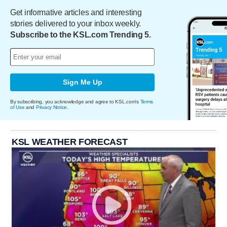
Get informative articles and interesting
stories delivered to your inbox weekly.
Subscribe to the KSL.com Trending 5.
Sign Me Up
By subscribing, you acknowledge and agree to KSL.com's
Terms
of Use
and
Privacy Notice
.
KSL WEATHER FORECAST