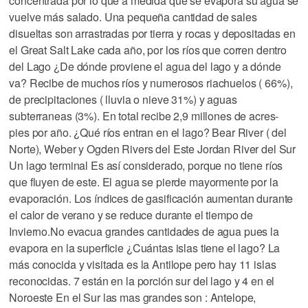
concentrada por lo que a medida que se evapora su agua se
vuelve más salado. Una pequeña cantidad de sales
disueltas son arrastradas por tierra y rocas y depositadas en
el Great Salt Lake cada año, por los ríos que corren dentro
del Lago ¿De dónde proviene el agua del lago y a dónde
va? Recibe de muchos ríos y numerosos riachuelos ( 66%),
de precipitaciones ( lluvia o nieve 31%) y aguas
subterraneas (3%). En total recibe 2,9 millones de acres-
pies por año. ¿Qué ríos entran en el lago? Bear River ( del
Norte), Weber y Ogden Rivers del Este Jordan River del Sur
Un lago terminal Es así considerado, porque no tiene ríos
que fluyen de este. El agua se pierde mayormente por la
evaporación. Los índices de gasificación aumentan durante
el calor de verano y se reduce durante el tiempo de
Invierno.No evacua grandes cantidades de agua pues la
evapora en la superficie ¿Cuántas islas tiene el lago? La
más conocida y visitada es la Antilope pero hay 11 islas
reconocidas. 7 están en la porción sur del lago y 4 en el
Noroeste En el Sur las mas grandes son : Antelope,