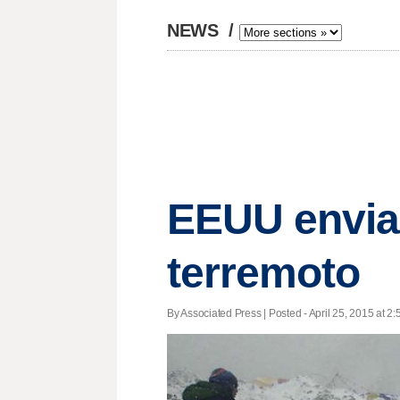
NEWS
/
EEUU enviar
terremoto
By Associated Press | Posted - April 25, 2015 at 2: