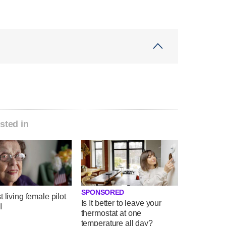
sted in
SPONSORED
t living female pilot
Is It better to leave your
I
thermostat at one
temperature all day?