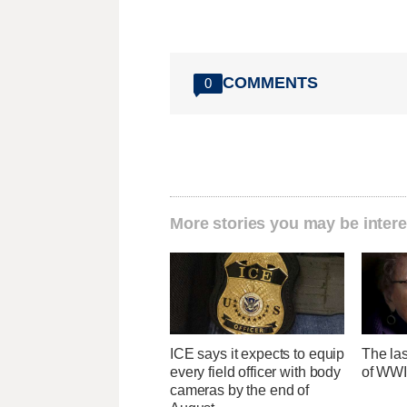
COMMENTS
0
More stories you may be intere
ICE says it expects to equip
The las
every field officer with body
of WWI
cameras by the end of