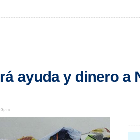
á ayuda y dinero a N
50 p.m.