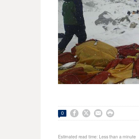




0
Estimated read time: Less than a minute