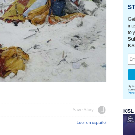
ST
Get
int
to 
Sub
KS
By su
agre
Priva
Save Story
KSL
Leer en español