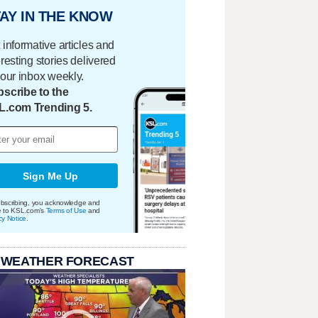
AY IN THE KNOW
 informative articles and
eresting stories delivered
your inbox weekly.
scribe to the
L.com Trending 5.
Sign Me Up
bscribing, you acknowledge and
e to KSL.com's
Terms of Use
and
cy Notice
.
 WEATHER FORECAST