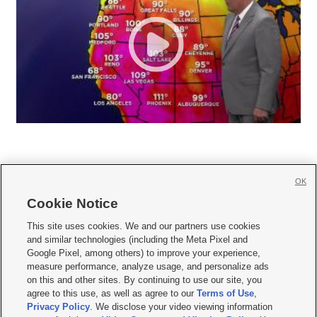
OK
Cookie Notice







This site uses cookies. We and our partners use cookies
and similar technologies (including the Meta Pixel and
Mobile Apps
|
Newsletter
|
Advertise
|
Contact Us
|
Careers with KSL.com
|
Google Pixel, among others) to improve your experience,
measure performance, analyze usage, and personalize ads
Terms of use
|
Privacy Statement
|
Video Consent Viewing Policy
|
DMCA Notice
|
on this and other sites. By continuing to use our site, you
Do Not Sell or Share My Data
|
EEO Public File Report
|
KSL-TV FCC Public File
|
agree to this use, as well as agree to our
Terms of Use
,
KSL FM Radio FCC Public File
|
KSL AM Radio FCC Public File
|
FCC Applications
|
Closed Captioning Assistance
Privacy Policy
. We disclose your video viewing information