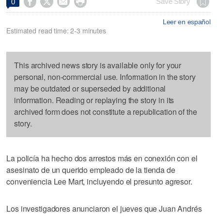




Save Story
0
Leer en español
Estimated read time: 2-3 minutes
This archived news story is available only for your
personal, non-commercial use. Information in the story
may be outdated or superseded by additional
information. Reading or replaying the story in its
archived form does not constitute a republication of the
story.
La policía ha hecho dos arrestos más en conexión con el
asesinato de un querido empleado de la tienda de
conveniencia Lee Mart, incluyendo el presunto agresor.
Los investigadores anunciaron el jueves que Juan Andrés