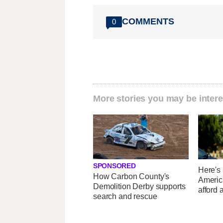
COMMENTS
0
More stories you may be intere
SPONSORED
Here's
How Carbon County's
Americ
Demolition Derby supports
afford 
search and rescue