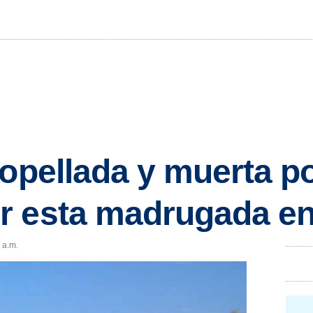
ropellada y muerta po
r esta madrugada en
1 a.m.