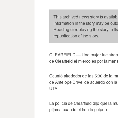
This archived news story is availab
Information in the story may be out
Reading or replaying the story in it
republication of the story.
CLEARFIELD — Una mujer fue atropell
de Clearfield el miércoles por la mañ
Ocurrió alrededor de las 5:30 de la m
de Antelope Drive, de acuerdo con la 
UTA.
La policía de Clearfield dijo que la 
pijama cuando el tren la golpeó.