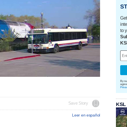
ST
Get
int
to 
Sub
KS
By su
agre
Priva
Save Story
KSL
Leer en español