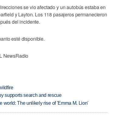
direcciones se vio afectado y un autobús estaba en
learfield y Layton. Los 118 pasajeros permanecieron
spués del incidente.
anto esté disponible.
KSL NewsRadio
ildfire
y supports search and rescue
 world: The unlikely rise of 'Emma M. Lion'