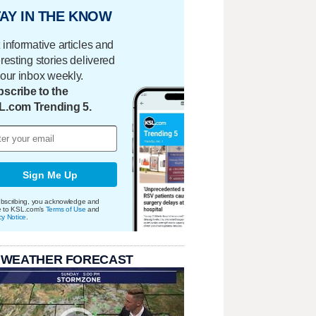
AY IN THE KNOW
 informative articles and
eresting stories delivered
your inbox weekly.
scribe to the
L.com Trending 5.
Sign Me Up
bscribing, you acknowledge and
e to KSL.com's
Terms of Use
and
cy Notice
.
 WEATHER FORECAST