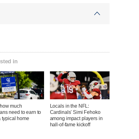
sted in
 how much
Locals in the NFL:
ans need to earn to
Cardinals' Simi Fehoko
a typical home
among impact players in
hall-of-fame kickoff