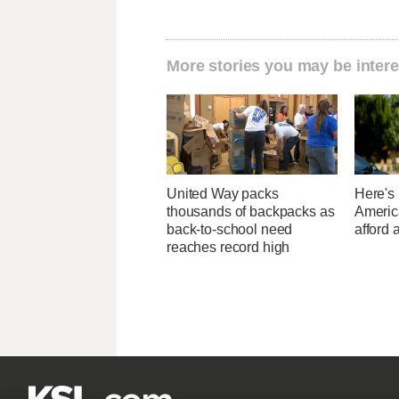
More stories you may be intere
United Way packs
Here's
thousands of backpacks as
Americ
back-to-school need
afford 
reaches record high