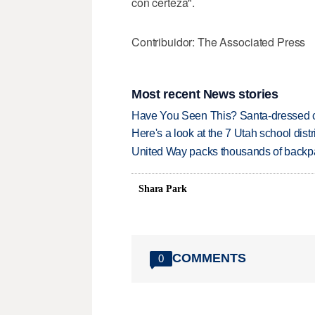
con certeza".
Contribuidor: The Associated Press
Most recent News stories
Have You Seen This? Santa-dressed ca
Here's a look at the 7 Utah school distr
United Way packs thousands of backpa
Shara Park
COMMENTS
0