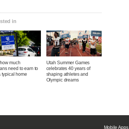
sted in
 how much
Utah Summer Games
ans need to earn to
celebrates 40 years of
a typical home
shaping athletes and
Olympic dreams
Mobile Apps