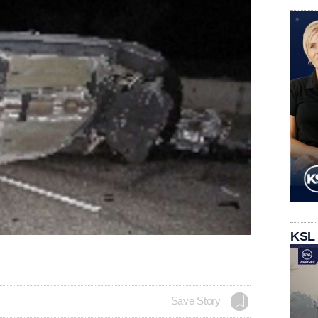
KSL
Save Story