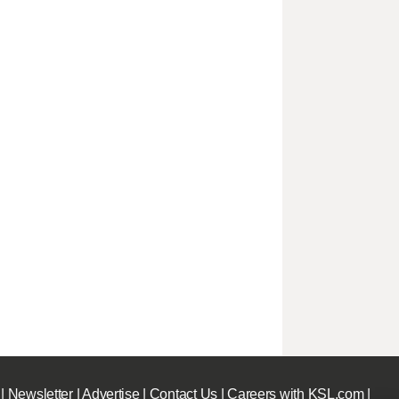
|
Newsletter
|
Advertise
|
Contact Us
|
Careers with KSL.com
|