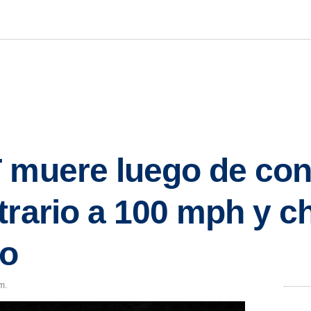
 muere luego de con
trario a 100 mph y c
lo
m.