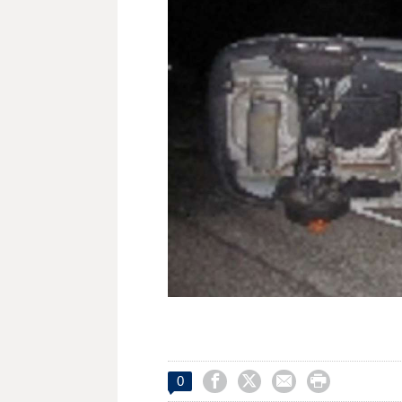




0