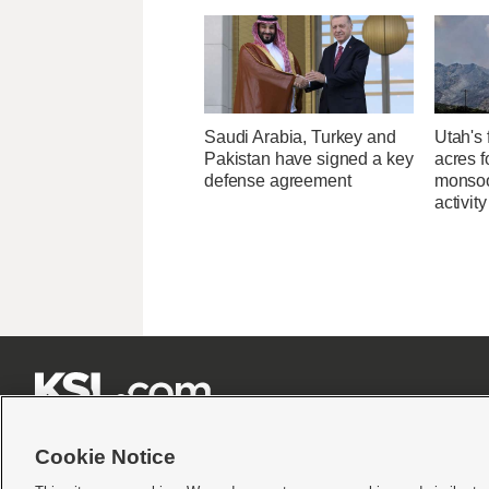
Saudi Arabia, Turkey and
Utah's 
Pakistan have signed a key
acres f
defense agreement
monsoo
activity







Cookie Notice