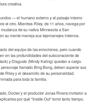
tura creativa.
 mundos — el humano externo y el paisaje interno
e el otro. Mientras Riley, de 11 años, navega por
a mudanza de su nativa Minnesota a San
 en su mente maneja sus tejemanejes internos.
 facto del equipo de las emociones, pero cuando
erden en las profundidades del subconsciente de
 Black) y Disgusto (Mindy Kaling) quedan a cargo.
un personaje llamado Bing Bong, deben superar sus
 de Riley y el desarrollo de su personalidad.
imada para toda la familia.
do, Docter y el productor Jonas Rivera invitaron a
xplicarles por qué "Inside Out" tomó tanto tiempo.