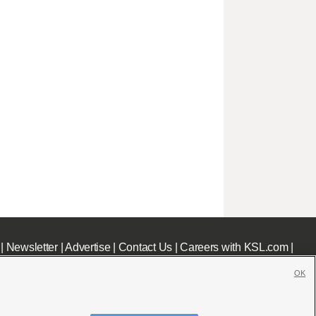
|
Newsletter
|
Advertise
|
Contact Us
|
Careers with KSL.com
|
OK