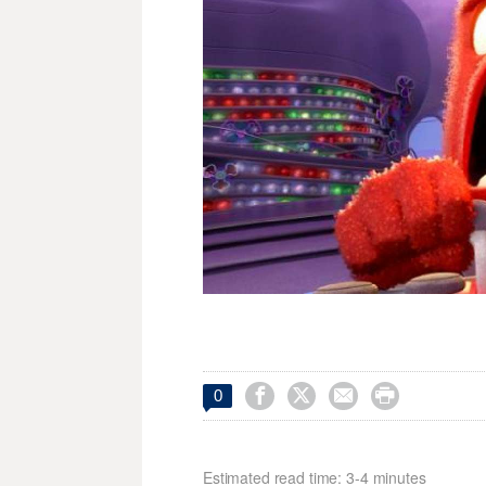




0
Estimated read time: 3-4 minutes