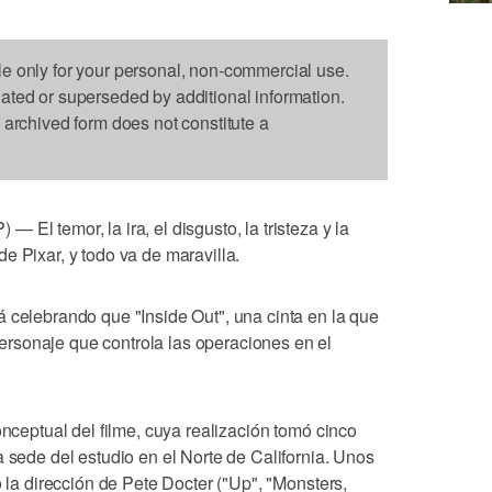
le only for your personal, non-commercial use.
dated or superseded by additional information.
s archived form does not constitute a
El temor, la ira, el disgusto, la tristeza y la
e Pixar, y todo va de maravilla.
 celebrando que "Inside Out", una cinta en la que
rsonaje que controla las operaciones en el
onceptual del filme, cuya realización tomó cinco
a sede del estudio en el Norte de California. Unos
o la dirección de Pete Docter ("Up", "Monsters,