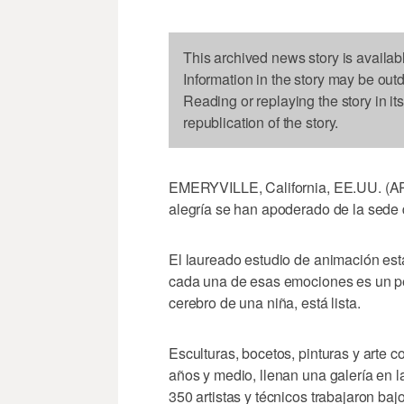
This archived news story is availab
Information in the story may be out
Reading or replaying the story in it
republication of the story.
EMERYVILLE, California, EE.UU. (AP) — 
alegría se han apoderado de la sede d
El laureado estudio de animación está
cada una de esas emociones es un pe
cerebro de una niña, está lista.
Esculturas, bocetos, pinturas y arte c
años y medio, llenan una galería en l
350 artistas y técnicos trabajaron baj