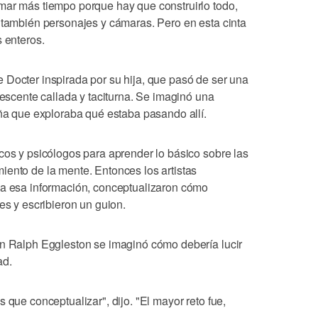
mar más tiempo porque hay que construirlo todo,
o también personajes y cámaras. Pero en esta cinta
s enteros.
 Docter inspirada por su hija, que pasó de ser una
lescente callada y taciturna. Se imaginó una
iña que exploraba qué estaba pasando allí.
cos y psicólogos para aprender lo básico sobre las
iento de la mente. Entonces los artistas
 a esa información, conceptualizaron cómo
es y escribieron un guion.
ón Ralph Eggleston se imaginó cómo debería lucir
ad.
 que conceptualizar", dijo. "El mayor reto fue,