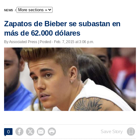
NEWS
/
Zapatos de Bieber se subastan en
más de 62.000 dólares
By Associated Press | Posted - Feb. 7, 2015 at 3:06 p.m.




Save Story
0