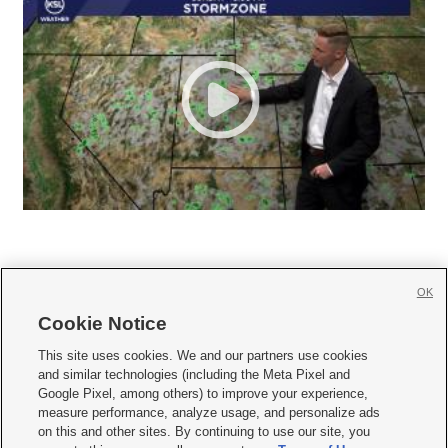
OK
Cookie Notice







This site uses cookies. We and our partners use cookies
and similar technologies (including the Meta Pixel and
Mobile Apps
|
Newsletter
|
Advertise
|
Contact Us
|
Careers with KSL.com
|
Google Pixel, among others) to improve your experience,
measure performance, analyze usage, and personalize ads
Terms of use
|
Privacy Statement
|
Video Consent Viewing Policy
|
DMCA Notice
|
on this and other sites. By continuing to use our site, you
Do Not Sell or Share My Data
|
EEO Public File Report
|
KSL-TV FCC Public File
|