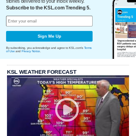
stories delivered to your inbox weekly.
Subscribe to the KSL.com Trending 5.
Sign Me Up
By subscribing, you acknowledge and agree to KSL.com's
Terms
of Use
and
Privacy Notice
.
KSL WEATHER FORECAST