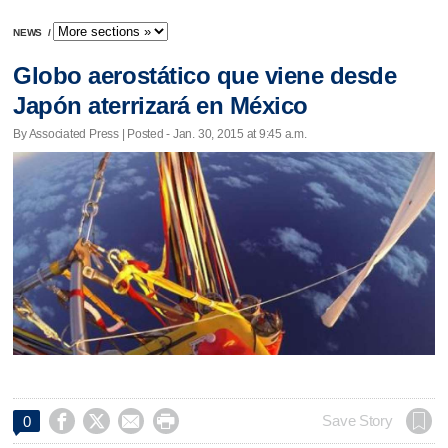
NEWS
/
Globo aerostático que viene desde
Japón aterrizará en México
By Associated Press | Posted - Jan. 30, 2015 at 9:45 a.m.




Save Story
0