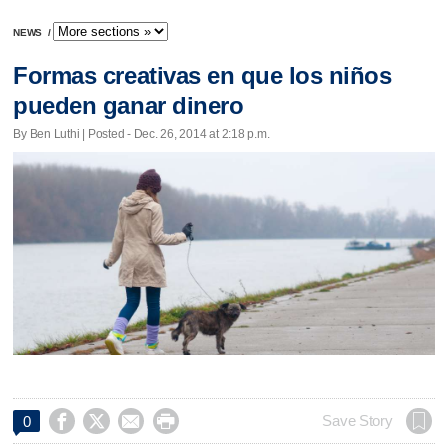
NEWS
/
Formas creativas en que los niños
pueden ganar dinero
By Ben Luthi | Posted - Dec. 26, 2014 at 2:18 p.m.




Save Story
0