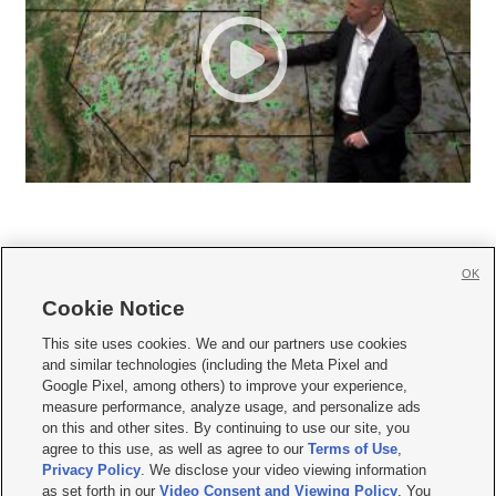
OK
Cookie Notice







This site uses cookies. We and our partners use cookies
and similar technologies (including the Meta Pixel and
Mobile Apps
|
Newsletter
|
Advertise
|
Contact Us
|
Careers with KSL.com
|
Google Pixel, among others) to improve your experience,
measure performance, analyze usage, and personalize ads
Terms of use
|
Privacy Statement
|
Video Consent Viewing Policy
|
DMCA Notice
|
on this and other sites. By continuing to use our site, you
Do Not Sell or Share My Data
|
EEO Public File Report
|
KSL-TV FCC Public File
|
agree to this use, as well as agree to our
Terms of Use
,
KSL FM Radio FCC Public File
|
KSL AM Radio FCC Public File
|
FCC Applications
|
Closed Captioning Assistance
Privacy Policy
. We disclose your video viewing information
as set forth in our
Video Consent and Viewing Policy
. You