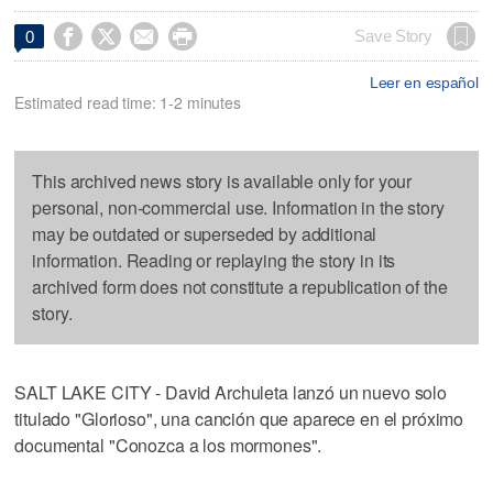




Save Story
0
Leer en español
Estimated read time: 1-2 minutes
This archived news story is available only for your
personal, non-commercial use. Information in the story
may be outdated or superseded by additional
information. Reading or replaying the story in its
archived form does not constitute a republication of the
story.
SALT LAKE CITY - David Archuleta lanzó un nuevo solo
titulado "Glorioso", una canción que aparece en el próximo
documental "Conozca a los mormones".