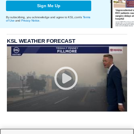
Sign Me Up
By subscribing, you acknowledge and agree to KSL.com's
Terms
of Use
and
Privacy Notice
.
KSL WEATHER FORECAST