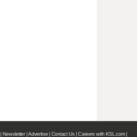
|
Newsletter
|
Advertise
|
Contact Us
|
Careers with KSL.com
|