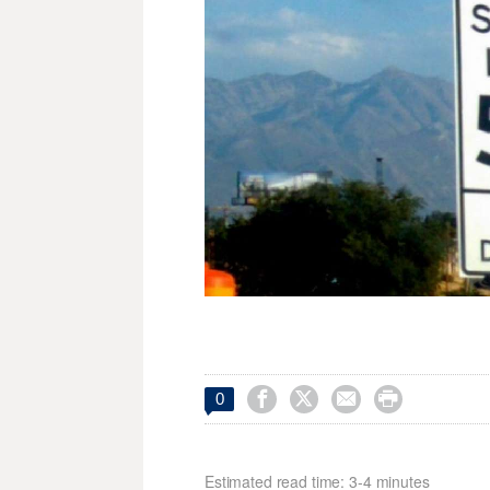




0
Estimated read time: 3-4 minutes