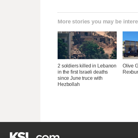
More stories you may be intere
2 soldiers killed in Lebanon
Olive 
in the first Israeli deaths
Rexburg
since June truce with
Hezbollah