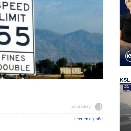
KSL
Save Story
Leer en español