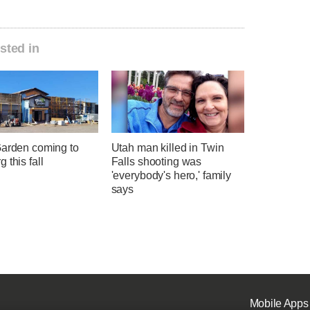
sted in
Garden coming to
Utah man killed in Twin
 this fall
Falls shooting was
'everybody's hero,' family
says
Mobile Apps