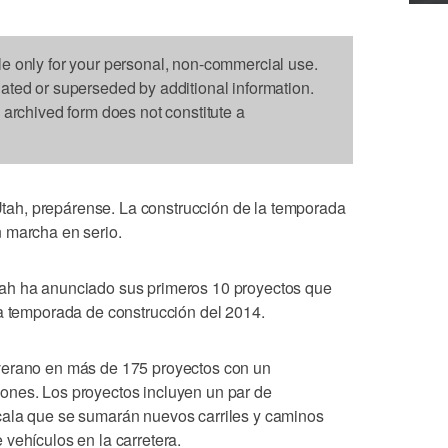
le only for your personal, non-commercial use.
dated or superseded by additional information.
s archived form does not constitute a
ah, prepárense. La construcción de la temporada
 marcha en serio.
ah ha anunciado sus primeros 10 proyectos que
la temporada de construcción del 2014.
verano en más de 175 proyectos con un
ones. Los proyectos incluyen un par de
cala que se sumarán nuevos carriles y caminos
vehículos en la carretera.