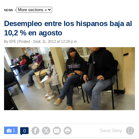
NEWS
/
Desempleo entre los hispanos baja al
10,2 % en agosto
By EFE | Posted - Sept. 11, 2012 at 12:26 p.m.
1




Save Story
0
