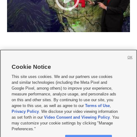
OK
Cookie Notice







This site uses cookies. We and our partners use cookies
and similar technologies (including the Meta Pixel and
Mobile Apps
|
Newsletter
|
Advertise
|
Contact Us
|
Careers with KSL.com
|
Google Pixel, among others) to improve your experience,
measure performance, analyze usage, and personalize ads
Terms of use
|
Privacy Statement
|
Video Consent Viewing Policy
|
DMCA Notice
|
on this and other sites. By continuing to use our site, you
Do Not Sell or Share My Data
|
EEO Public File Report
|
KSL-TV FCC Public File
|
agree to this use, as well as agree to our
Terms of Use
,
KSL FM Radio FCC Public File
|
KSL AM Radio FCC Public File
|
FCC Applications
|
Closed Captioning Assistance
Privacy Policy
. We disclose your video viewing information
as set forth in our
Video Consent and Viewing Policy
. You
© 2026
KSL Media
| KSL Broadcasting Salt Lake City UT | Site hosted & managed
may customize your cookie settings by clicking "Manage
by KSL Media - a Deseret Media Company
Preferences."