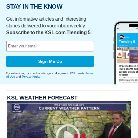
STAY IN THE KNOW
Get informative articles and interesting
stories delivered to your inbox weekly.
Subscribe to the KSL.com Trending 5.
Sign Me Up
By subscribing, you acknowledge and agree to KSL.com's
Terms
of Use
and
Privacy Notice
.
KSL WEATHER FORECAST