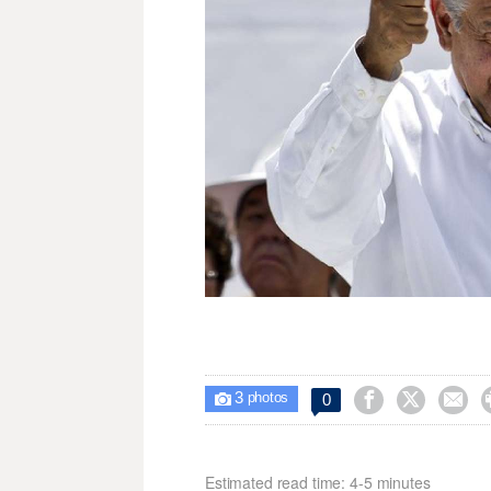
3



0

photos
Estimated read time: 4-5 minutes