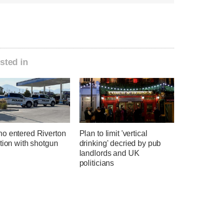
sted in
o entered Riverton
Plan to limit 'vertical
tion with shotgun
drinking' decried by pub
landlords and UK
politicians