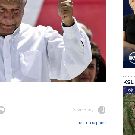
KSL

Save Story
Leer en español