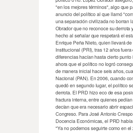
"en los mejores términos", algo que p
anuncio del político al que llamó "c
una separación civilizada no borran la
Obrador que no reconoce su derrota y
hecho al señalar que respetará el estad
Enrique Peña Nieto, quien llevará de 
Institucional (PRI), tras 12 años fuer
diferencias hacían hasta cierto punto
ahora que el político no logró conseg
de manera inicial hace seis años, cu
Nacional (PAN). En 2006, cuando comp
quedó en segundo lugar, el político s
derrota. El PRD hizo eco de esa posic
fractura interna, entre quienes pedía
decían que era necesario abrir espaci
Congreso. Para José Antonio Crespo, a
Docencia Económicas, el PRD había
"Ya no podemos seguirte como en el 