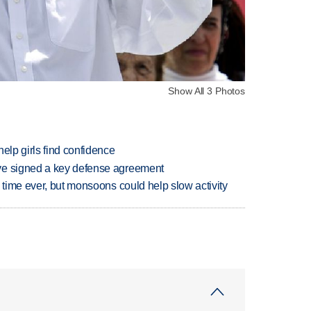
Show All 3 Photos
elp girls find confidence
ve signed a key defense agreement
 time ever, but monsoons could help slow activity