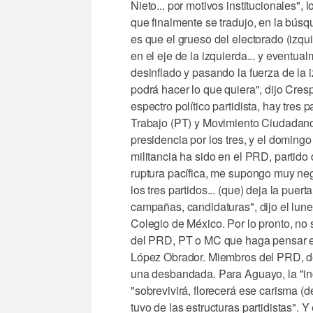
Nieto... por motivos institucionales", 
que finalmente se tradujo, en la búsq
es que el grueso del electorado (izq
en el eje de la izquierda... y eventu
desinflado y pasando la fuerza de la 
podrá hacer lo que quiera", dijo Cres
espectro político partidista, hay tres 
Trabajo (PT) y Movimiento Ciudadano
presidencia por los tres, y el doming
militancia ha sido en el PRD, partido
ruptura pacífica, me supongo muy neg
los tres partidos... (que) deja la puer
campañas, candidaturas", dijo el lun
Colegio de México. Por lo pronto, no
del PRD, PT o MC que haga pensar e
López Obrador. Miembros del PRD, de
una desbandada. Para Aguayo, la "in
"sobrevivirá, florecerá ese carisma (
tuvo de las estructuras partidistas". 