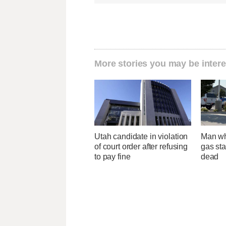
More stories you may be intere
Utah candidate in violation
Man wh
of court order after refusing
gas sta
to pay fine
dead