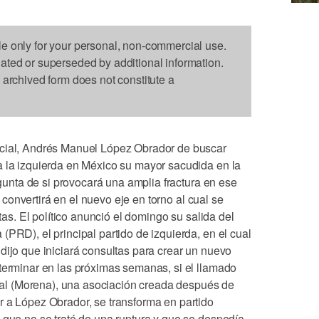
le only for your personal, non-commercial use.
dated or superseded by additional information.
s archived form does not constitute a
ncial, Andrés Manuel López Obrador de buscar
a la izquierda en México su mayor sacudida en la
regunta de si provocará una amplia fractura en ese
se convertirá en el nuevo eje en torno al cual se
stas. El político anunció el domingo su salida del
(PRD), el principal partido de izquierda, en el cual
dijo que iniciará consultas para crear un nuevo
eterminar en las próximas semanas, si el llamado
l (Morena), una asociación creada después de
r a López Obrador, se transforma en partido
 que no se trató de una ruptura y que se despedía