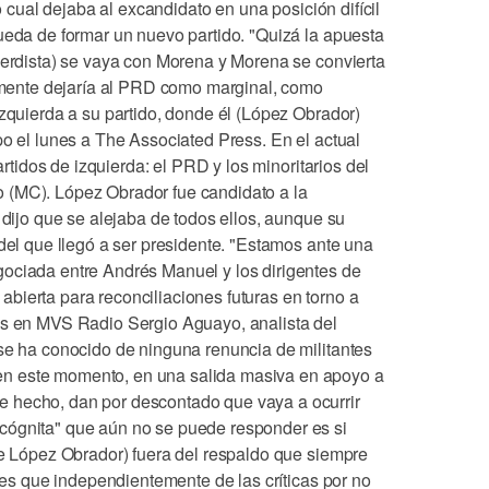
lo cual dejaba al excandidato en una posición difícil
ueda de formar un nuevo partido. "Quizá la apuesta
uierdista) se vaya con Morena y Morena se convierta
almente dejaría al PRD como marginal, como
izquierda a su partido, donde él (López Obrador)
po el lunes a The Associated Press. En el actual
partidos de izquierda: el PRD y los minoritarios del
 (MC). López Obrador fue candidato a la
o dijo que se alejaba de todos ellos, aunque su
 del que llegó a ser presidente. "Estamos ante una
ociada entre Andrés Manuel y los dirigentes de
ta abierta para reconciliaciones futuras en torno a
es en MVS Radio Sergio Aguayo, analista del
 se ha conocido de ninguna renuncia de militantes
n este momento, en una salida masiva en apoyo a
 hecho, dan por descontado que vaya a ocurrir
cógnita" que aún no se puede responder es si
de López Obrador) fuera del respaldo que siempre
Y es que independientemente de las críticas por no