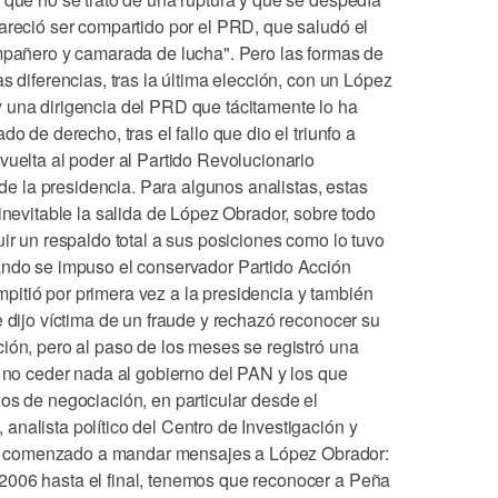
areció ser compartido por el PRD, que saludó el
ompañero y camarada de lucha". Pero las formas de
s diferencias, tras la última elección, con un López
 una dirigencia del PRD que tácitamente lo ha
o de derecho, tras el fallo que dio el triunfo a
vuelta al poder al Partido Revolucionario
a de la presidencia. Para algunos analistas, estas
 inevitable la salida de López Obrador, sobre todo
uir un respaldo total a sus posiciones como lo tuvo
ando se impuso el conservador Partido Acción
itió por primera vez a la presidencia y también
e dijo víctima de un fraude y rechazó reconocer su
ión, pero al paso de los meses se registró una
n no ceder nada al gobierno del PAN y los que
os de negociación, en particular desde el
nalista político del Centro de Investigación y
 comenzado a mandar mensajes a López Obrador:
2006 hasta el final, tenemos que reconocer a Peña