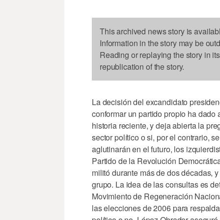
This archived news story is availab
Information in the story may be out
Reading or replaying the story in it
republication of the story.
La decisión del excandidato preside
conformar un partido propio ha dado 
historia reciente, y deja abierta la p
sector político o si, por el contrario, 
aglutinarán en el futuro, los izquierdi
Partido de la Revolución Democrática 
militó durante más de dos décadas, y 
grupo. La idea de las consultas es d
Movimiento de Regeneración Naciona
las elecciones de 2006 para respalda
político o no. López Obrador aseguró,