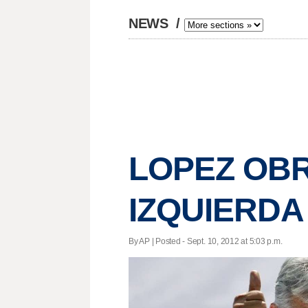
NEWS
/
LOPEZ OB
IZQUIERDA
By AP | Posted - Sept. 10, 2012 at 5:03 p.m.