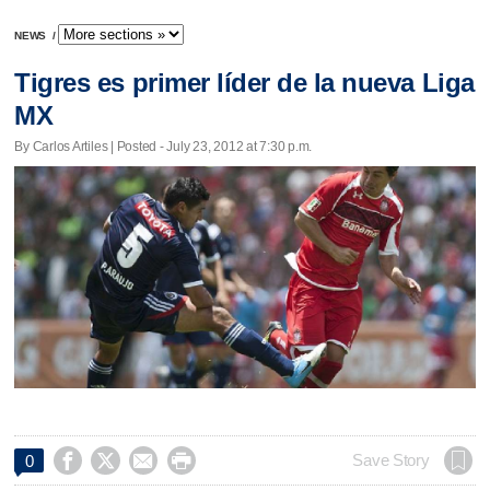
NEWS
/
Tigres es primer líder de la nueva Liga
MX
By Carlos Artiles | Posted - July 23, 2012 at 7:30 p.m.




Save Story
0