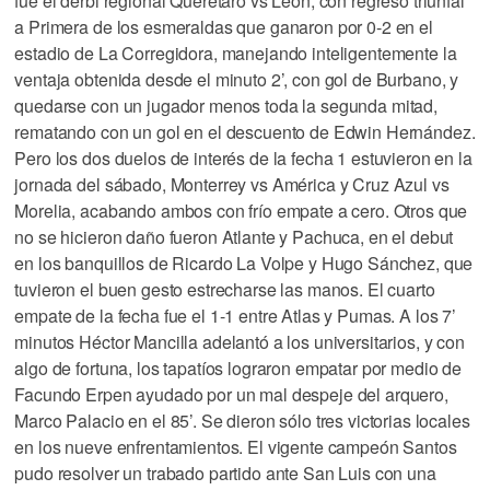
fue el derbi regional Querétaro vs León, con regreso triunfal
a Primera de los esmeraldas que ganaron por 0-2 en el
estadio de La Corregidora, manejando inteligentemente la
ventaja obtenida desde el minuto 2’, con gol de Burbano, y
quedarse con un jugador menos toda la segunda mitad,
rematando con un gol en el descuento de Edwin Hernández.
Pero los dos duelos de interés de la fecha 1 estuvieron en la
jornada del sábado, Monterrey vs América y Cruz Azul vs
Morelia, acabando ambos con frío empate a cero. Otros que
no se hicieron daño fueron Atlante y Pachuca, en el debut
en los banquillos de Ricardo La Volpe y Hugo Sánchez, que
tuvieron el buen gesto estrecharse las manos. El cuarto
empate de la fecha fue el 1-1 entre Atlas y Pumas. A los 7’
minutos Héctor Mancilla adelantó a los universitarios, y con
algo de fortuna, los tapatíos lograron empatar por medio de
Facundo Erpen ayudado por un mal despeje del arquero,
Marco Palacio en el 85’. Se dieron sólo tres victorias locales
en los nueve enfrentamientos. El vigente campeón Santos
pudo resolver un trabado partido ante San Luis con una