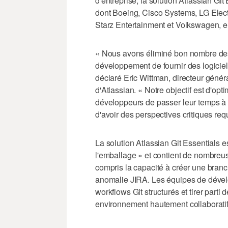
d'entreprise, la solution Atlassian Git
dont Boeing, Cisco Systems, LG Electr
Starz Entertainment et Volkswagen, en
« Nous avons éliminé bon nombre des 
développement de fournir des logiciels
déclaré Eric Wittman, directeur génér
d'Atlassian. « Notre objectif est d'op
développeurs de passer leur temps à 
d'avoir des perspectives critiques req
La solution Atlassian Git Essentials es
l'emballage » et contient de nombreus
compris la capacité à créer une branch
anomalie JIRA. Les équipes de dével
workflows Git structurés et tirer parti
environnement hautement collaboratif,