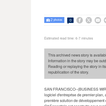
2



0

photos
Estimated read time: 6-7 minutes
This archived news story is availab
Information in the story may be out
Reading or replaying the story in it
republication of the story.
SAN FRANCISCO--(BUSINESS WIRE)--f
logiciel d'entreprise de premier plan,
première solution de développement en