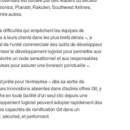
 Essentials est utilisée par des leaders du secteur
onics, Planatir, Rakuten, Southwest Airlines,
tre autres.
difficultés qui empêchent les équipes de
 à leurs clients dans les plus brefs délais », a
al de l'unité commerciale des outils de développeur
timiser le développement logiciel pour permettre aux
écrire un code sensationnel et aux responsables
uises pour assurer une livraison ponctuelle ».
t prête pour l'entreprise « dès sa sortie de
es innovations absentes dans d'autres offres Git, y
e en toute facilité d'un seul clic depuis une
oppement logiciel peuvent adopter rapidement des
 des capacités de ramification Git dans un
 sécurisé, et performant.