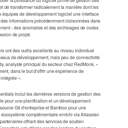
loiter la puissance du logiciel primé de gestion des
t de transformer radicalement la manière dont les
aux équipes de développement logiciel une interface
et des informations précédemment cloisonnées dans
ment - des anomalies et des archivages de codes
ession de projet.
 ont des outils excellents au niveau individuel
ocessus de développement, mais peu de connectivité
dy, analyste principal du secteur chez RedMonk. «
ent, dans le but d'offrir une expérience de
intégrée ».
entials inclut les dernières versions de gestion des
le pour une planification et un développement
 source Git d'entreprise et Bamboo pour une
n écosystème complémentaire enrichi via Atlassian
artenaires offrant des services de soutien