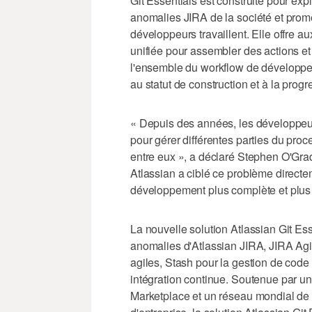
Git Essentials est construite pour exp
anomalies JIRA de la société et prome
développeurs travaillent. Elle offre 
unifiée pour assembler des actions 
l'ensemble du workflow de développe
au statut de construction et à la progr
« Depuis des années, les développeurs
pour gérer différentes parties du pr
entre eux », a déclaré Stephen O'Gra
Atlassian a ciblé ce problème directem
développement plus complète et plus 
La nouvelle solution Atlassian Git Ess
anomalies d'Atlassian JIRA, JIRA Agi
agiles, Stash pour la gestion de code
intégration continue. Soutenue par u
Marketplace et un réseau mondial de p