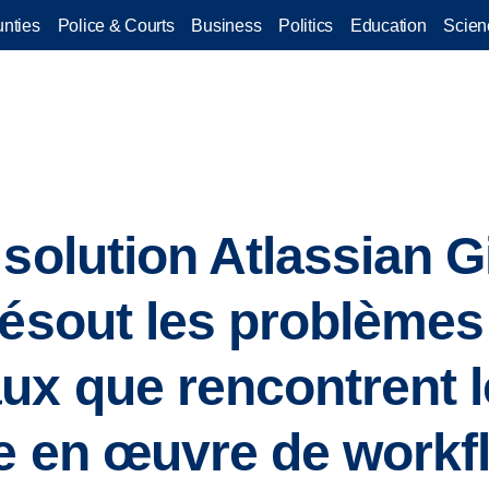
nties
Police & Courts
Business
Politics
Education
Scien
solution Atlassian G
résout les problèmes
x que rencontrent l
e en œuvre de workf