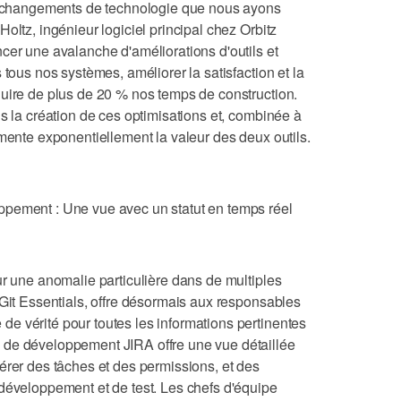
rs changements de technologie que nous ayons
oltz, ingénieur logiciel principal chez Orbitz
cer une avalanche d'améliorations d'outils et
 tous nos systèmes, améliorer la satisfaction et la
duire de plus de 20 % nos temps de construction.
ns la création de ces optimisations et, combinée à
gmente exponentiellement la valeur des deux outils.
ppement : Une vue avec un statut en temps réel
ur une anomalie particulière dans de multiples
 Git Essentials, offre désormais aux responsables
e vérité pour toutes les informations pertinentes
 de développement JIRA offre une vue détaillée
érer des tâches et des permissions, et des
développement et de test. Les chefs d'équipe