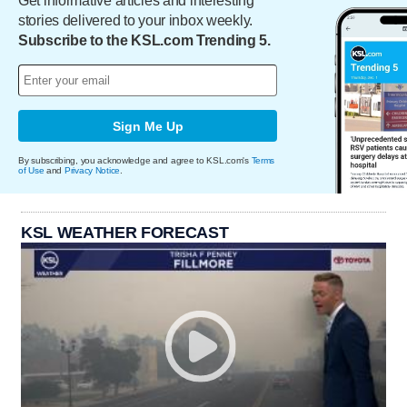
Get informative articles and interesting
stories delivered to your inbox weekly.
Subscribe to the KSL.com Trending 5.
Sign Me Up
By subscribing, you acknowledge and agree to KSL.com's
Terms
of Use
and
Privacy Notice
.
KSL WEATHER FORECAST