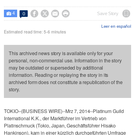
4




Save Story
0

Leer en español
Estimated read time: 5-6 minutes
This archived news story is available only for your
personal, non-commercial use. Information in the story
may be outdated or superseded by additional
information. Reading or replaying the story in its
archived form does not constitute a republication of the
story.
TOKIO--(BUSINESS WIRE)--Mrz 7, 2014--Platinum Guild
International K.K., der Marktführer im Vertrieb von
Platinschmuck (Tokio, Japan, Geschäftsführer Hisako
Hankinson), kam in einer kürzlich durchgeführten Umfrage