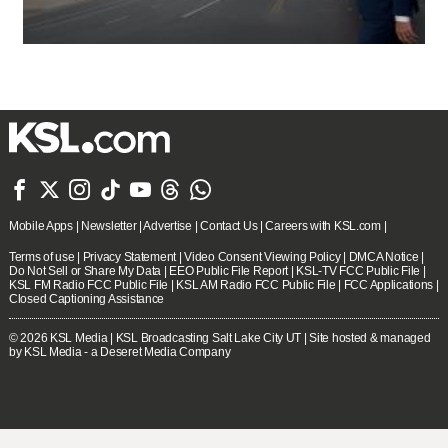







Mobile Apps
|
Newsletter
|
Advertise
|
Contact Us
|
Careers with KSL.com
|
Terms of use
|
Privacy Statement
|
Video Consent Viewing Policy
|
DMCA Notice
|
Do Not Sell or Share My Data
|
EEO Public File Report
|
KSL-TV FCC Public File
|
KSL FM Radio FCC Public File
|
KSL AM Radio FCC Public File
|
FCC Applications
|
Closed Captioning Assistance
© 2026
KSL Media
| KSL Broadcasting Salt Lake City UT | Site hosted & managed
by KSL Media - a Deseret Media Company