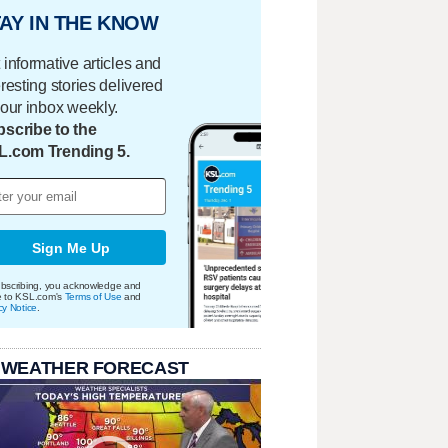
AY IN THE KNOW
 informative articles and
eresting stories delivered
your inbox weekly.
scribe to the
L.com Trending 5.
Sign Me Up
bscribing, you acknowledge and
e to KSL.com's
Terms of Use
and
cy Notice
.
 WEATHER FORECAST