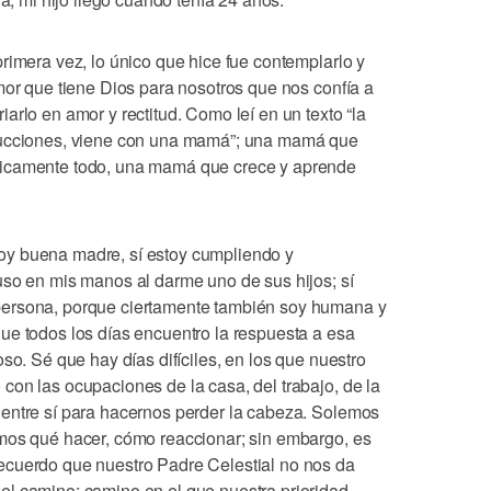
rimera vez, lo único que hice fue contemplarlo y
mor que tiene Dios para nosotros que nos confía a
arlo en amor y rectitud. Como leí en un texto “la
rucciones, viene con una mamá”; una mamá que
ticamente todo, una mamá que crece y aprende
y buena madre, sí estoy cumpliendo y
uso en mis manos al darme uno de sus hijos; sí
persona, porque ciertamente también soy humana y
ue todos los días encuentro la respuesta a esa
so. Sé que hay días difíciles, en los que nuestro
con las ocupaciones de la casa, del trabajo, de la
entre sí para hacernos perder la cabeza. Solemos
mos qué hacer, cómo reaccionar; sin embargo, es
ecuerdo que nuestro Padre Celestial no nos da
l camino; camino en el que nuestra prioridad