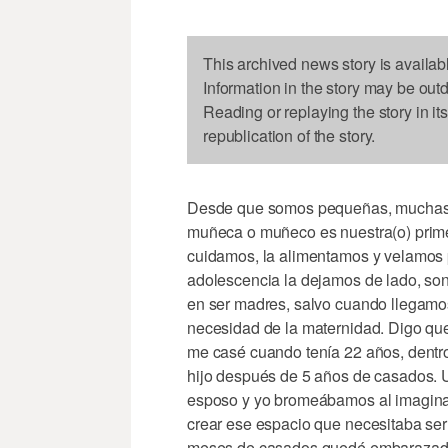
This archived news story is availab
Information in the story may be out
Reading or replaying the story in it
republication of the story.
Desde que somos pequeñas, muchas 
muñeca o muñeco es nuestra(o) primer 
cuidamos, la alimentamos y velamos p
adolescencia la dejamos de lado, so
en ser madres, salvo cuando llegamos
necesidad de la maternidad. Digo que
me casé cuando tenía 22 años, dentro
hijo después de 5 años de casados.
esposo y yo bromeábamos al imagina
crear ese espacio que necesitaba se
meses de casados quedé embarazada; 