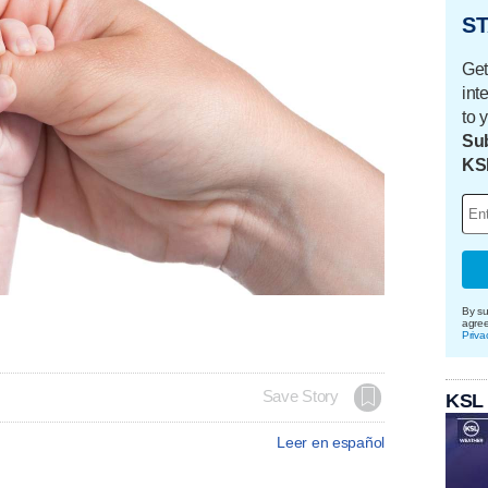
ST
Get
int
to 
Sub
KS
By su
agre
Priva
Save Story
KSL
Leer en español