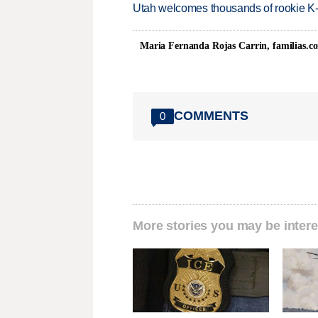
Utah welcomes thousands of rookie K
Maria Fernanda Rojas Carrin, familias.c
COMMENTS
0
More stories you may be intere