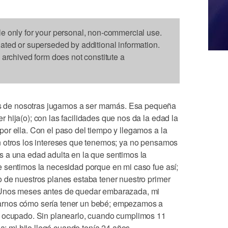
le only for your personal, non-commercial use.
dated or superseded by additional information.
s archived form does not constitute a
de nosotras jugamos a ser mamás. Esa pequeña
hija(o); con las facilidades que nos da la edad la
or ella. Con el paso del tiempo y llegamos a la
n otros los intereses que tenemos; ya no pensamos
 a una edad adulta en la que sentimos la
 sentimos la necesidad porque en mi caso fue así;
 de nuestros planes estaba tener nuestro primer
 Unos meses antes de quedar embarazada, mi
rnos cómo sería tener un bebé; empezamos a
r ocupado. Sin planearlo, cuando cumplimos 11
mi hijo llegó cuando tenía 24 años.