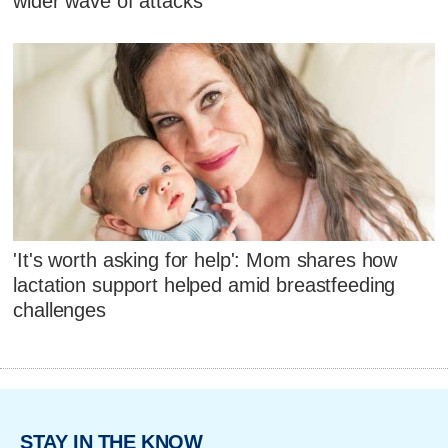
wider wave of attacks
'It's worth asking for help': Mom shares how
lactation support helped amid breastfeeding
challenges
STAY IN THE KNOW