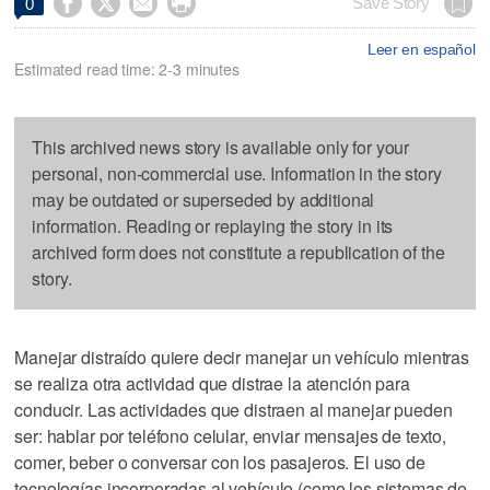




Save Story
0
Leer en español
Estimated read time: 2-3 minutes
This archived news story is available only for your
personal, non-commercial use. Information in the story
may be outdated or superseded by additional
information. Reading or replaying the story in its
archived form does not constitute a republication of the
story.
Manejar distraído quiere decir manejar un vehículo mientras
se realiza otra actividad que distrae la atención para
conducir. Las actividades que distraen al manejar pueden
ser: hablar por teléfono celular, enviar mensajes de texto,
comer, beber o conversar con los pasajeros. El uso de
tecnologías incorporadas al vehículo (como los sistemas de