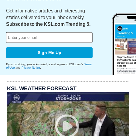
Get informative articles and interesting
stories delivered to your inbox weekly.
Subscribe to the KSL.com Trending 5.
Sign Me Up
By subscribing, you acknowledge and agree to KSL.com's
Terms
of Use
and
Privacy Notice
.
KSL WEATHER FORECAST