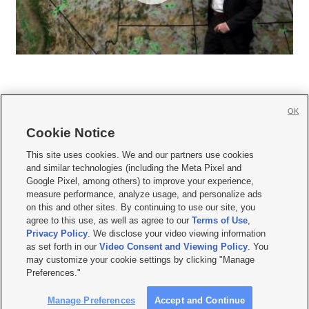
OK
Cookie Notice







This site uses cookies. We and our partners use cookies
and similar technologies (including the Meta Pixel and
Mobile Apps
|
Newsletter
|
Advertise
|
Contact Us
|
Careers with KSL.com
|
Google Pixel, among others) to improve your experience,
measure performance, analyze usage, and personalize ads
Terms of use
|
Privacy Statement
|
Video Consent Viewing Policy
|
DMCA Notice
|
on this and other sites. By continuing to use our site, you
Do Not Sell or Share My Data
|
EEO Public File Report
|
KSL-TV FCC Public File
|
agree to this use, as well as agree to our
Terms of Use
,
KSL FM Radio FCC Public File
|
KSL AM Radio FCC Public File
|
FCC Applications
|
Closed Captioning Assistance
Privacy Policy
. We disclose your video viewing information
as set forth in our
Video Consent and Viewing Policy
. You
© 2026
KSL Media
| KSL Broadcasting Salt Lake City UT | Site hosted & managed
may customize your cookie settings by clicking "Manage
by KSL Media - a Deseret Media Company
Preferences."
Manage Preferences
Accept and Continue