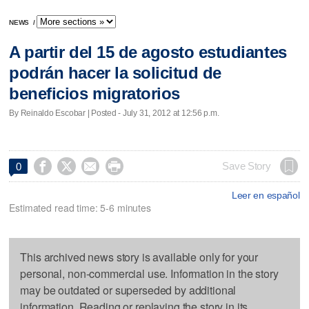
NEWS
/
A partir del 15 de agosto estudiantes
podrán hacer la solicitud de
beneficios migratorios
By Reinaldo Escobar | Posted - July 31, 2012 at 12:56 p.m.




Save Story
0
Leer en español
Estimated read time: 5-6 minutes
This archived news story is available only for your
personal, non-commercial use. Information in the story
may be outdated or superseded by additional
information. Reading or replaying the story in its