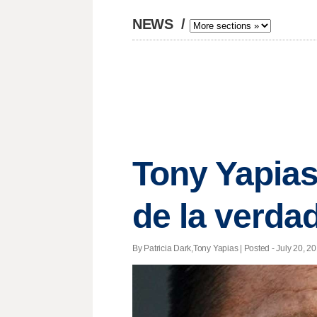
NEWS
/
Tony Yapias
de la verda
By Patricia Dark,Tony Yapias | Posted - July 20, 2