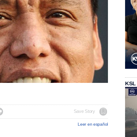
KSL

Save Story
Leer en español