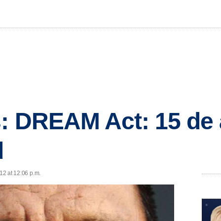
: DREAM Act: 15 de 
d
012 at 12:06 p.m.