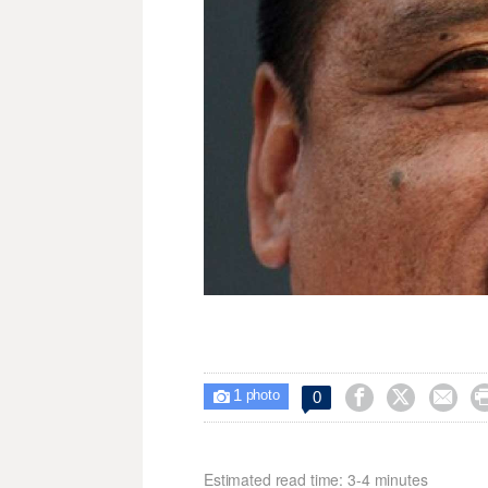
1



0

photo
Estimated read time: 3-4 minutes