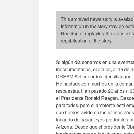
This archived news story is availab
Information in the story may be out
Reading or replaying the story in it
republication of the story.
Si algún día soñamos en una eventual
indocumentados, el día es, el 15 de a
DREAM Act por orden ejecutiva que 
He hablado con muchos en la comuni
respuestas. Han pasado 26 años (1986
el Presidente Ronald Reagan. Desde 
para todos, pero el ambiente está emp
que hemos vivido en los últimos años 
tratando de pasar leyes pro-inmigran
Arizona. Desde que el presidente O
las deportaciones a los jóvenes, est