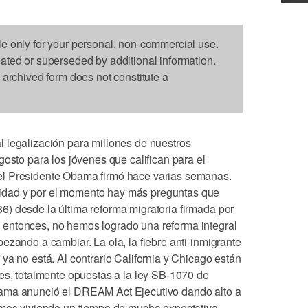
le only for your personal, non-commercial use.
dated or superseded by additional information.
s archived form does not constitute a
 legalización para millones de nuestros
gosto para los jóvenes que califican para el
el Presidente Obama firmó hace varias semanas.
dad y por el momento hay más preguntas que
) desde la última reforma migratoria firmada por
entonces, no hemos logrado una reforma integral
ezando a cambiar. La ola, la fiebre anti-inmigrante
ya no está. Al contrario California y Chicago están
tes, totalmente opuestas a la ley SB-1070 de
bama anunció el DREAM Act Ejecutivo dando alto a
amos viviendo un tiempo de mucha expectativa.