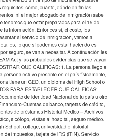
requisitos, cómo, cuánto, dónde en fin las
ntos, ni el mejor abogado de inmigración sabe
ue tenemos que estar preparados para el 15 de
 la información. Entonces sí, el costo, los
esentar el servicio de inmigración, vamos a
etalles, lo que sí podemos estar haciendo es
or seguro, se van a necesitar. A continuación les
REAM Act y las probables evidencias que se vayan
STRAR QUE CALIFICAS: 1. La persona llego al
a persona estuvo presente en el país físicamente,
rsona tiene un GED, un diploma del High School o
UMENTOS PARA ESTABLECER QUE CALIFICAS:
 Documento de Identidad Nacional de tu país u otro
o Financiero-Cuentas de banco, tarjetas de crédito,
entos de préstamos Historial Medico – Archivos
ctico, sicólogo, visitas al hospital, seguro médico.
 School, college, universidad e historial
 de impuestos, tarjeta de IRS (ITIN). Servicio