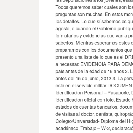
Todos queremos saber cuáles son los 
preguntas son muchas. En estos mome
los detalles. Lo que sí sabemos es q
agosto, o cuándo el Gobierno publique
formularios y evidencias que van a pr
saberlos. Mientras esperamos estos d
prepararnos con los documentos que p
presento una lista de lo que es el D
a necesitar: EVIDENCIA PARA DEMO
país antes de la edad de 16 años 2. L
antes del 15 de junio, 2012 3. La pe
está en el servicio militar DOC
Identificación Personal – Pasaporte,
identificación oficial con foto. Estad
estados de cuentas bancarios, docum
de visitas al doctor, dentista, quiroprá
Colegio/Universidad- Diploma del High
académico. Trabajo – W-2, declaración