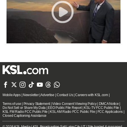







Mobile Apps
|
Newsletter
|
Advertise
|
Contact Us
|
Careers with KSL.com
|
Terms of use
|
Privacy Statement
|
Video Consent Viewing Policy
|
DMCA Notice
|
Do Not Sell or Share My Data
|
EEO Public File Report
|
KSL-TV FCC Public File
|
KSL FM Radio FCC Public File
|
KSL AM Radio FCC Public File
|
FCC Applications
|
Closed Captioning Assistance
© 2026
KSL Media
| KSL Broadcasting Salt Lake City UT | Site hosted & managed