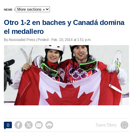
NEWS
/
Otro 1-2 en baches y Canadá domina
el medallero
By Associated Press | Posted - Feb. 10, 2014 at 1:51 p.m.




Save Story
0