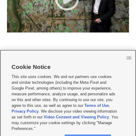
OK
Cookie Notice







This site uses cookies. We and our partners use cookies
and similar technologies (including the Meta Pixel and
Mobile Apps
|
Newsletter
|
Advertise
|
Contact Us
|
Careers with KSL.com
|
Google Pixel, among others) to improve your experience,
measure performance, analyze usage, and personalize ads
Terms of use
|
Privacy Statement
|
Video Consent Viewing Policy
|
DMCA Notice
|
on this and other sites. By continuing to use our site, you
Do Not Sell or Share My Data
|
EEO Public File Report
|
KSL-TV FCC Public File
|
agree to this use, as well as agree to our
Terms of Use
,
KSL FM Radio FCC Public File
|
KSL AM Radio FCC Public File
|
FCC Applications
|
Closed Captioning Assistance
Privacy Policy
. We disclose your video viewing information
as set forth in our
Video Consent and Viewing Policy
. You
© 2026
KSL Media
| KSL Broadcasting Salt Lake City UT | Site hosted & managed
may customize your cookie settings by clicking "Manage
by KSL Media - a Deseret Media Company
Preferences."