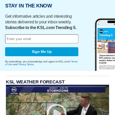
STAY IN THE KNOW
Get informative articles and interesting
stories delivered to your inbox weekly.
Subscribe to the KSL.com Trending 5.
Sign Me Up
By subscribing, you acknowledge and agree to KSL.com's
Terms
of Use
and
Privacy Notice
.
KSL WEATHER FORECAST