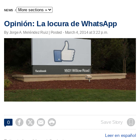
NEWS
/
Opinión: La locura de WhatsApp
By Jorge A. Meléndez Ruiz | Posted - March 4, 2014 at 3:22 p.m.




Save Story
0
Leer en español