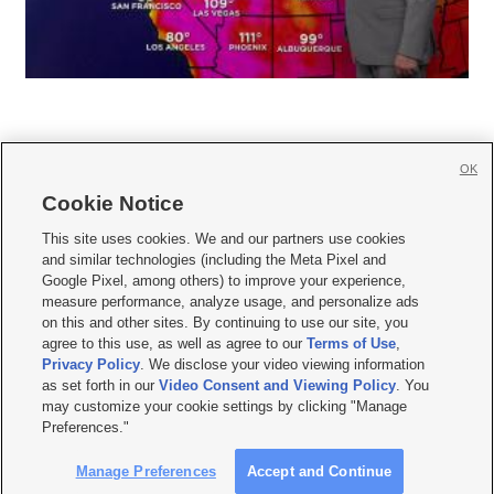
OK
Cookie Notice







This site uses cookies. We and our partners use cookies
and similar technologies (including the Meta Pixel and
Mobile Apps
|
Newsletter
|
Advertise
|
Contact Us
|
Careers with KSL.com
|
Google Pixel, among others) to improve your experience,
measure performance, analyze usage, and personalize ads
Terms of use
|
Privacy Statement
|
Video Consent Viewing Policy
|
DMCA Notice
|
on this and other sites. By continuing to use our site, you
Do Not Sell or Share My Data
|
EEO Public File Report
|
KSL-TV FCC Public File
|
agree to this use, as well as agree to our
Terms of Use
,
KSL FM Radio FCC Public File
|
KSL AM Radio FCC Public File
|
FCC Applications
|
Closed Captioning Assistance
Privacy Policy
. We disclose your video viewing information
as set forth in our
Video Consent and Viewing Policy
. You
© 2026
KSL Media
| KSL Broadcasting Salt Lake City UT | Site hosted & managed
may customize your cookie settings by clicking "Manage
by KSL Media - a Deseret Media Company
Preferences."
Manage Preferences
Accept and Continue