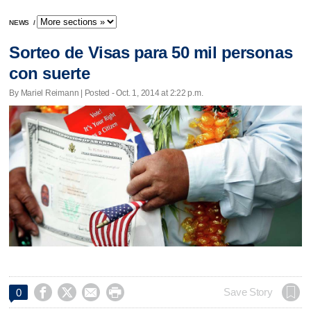
NEWS
/
Sorteo de Visas para 50 mil personas
con suerte
By Mariel Reimann | Posted - Oct. 1, 2014 at 2:22 p.m.




Save Story
0