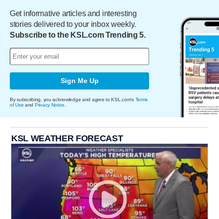
Get informative articles and interesting
stories delivered to your inbox weekly.
Subscribe to the KSL.com Trending 5.
Sign Me Up
By subscribing, you acknowledge and agree to KSL.com's
Terms
of Use
and
Privacy Notice
.
KSL WEATHER FORECAST