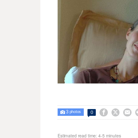
3



0

photos
Estimated read time: 4-5 minutes