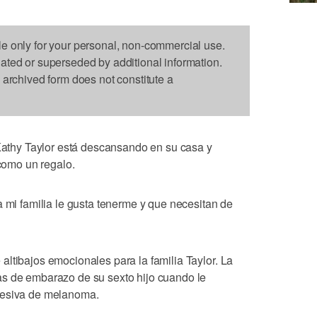
le only for your personal, non-commercial use.
dated or superseded by additional information.
s archived form does not constitute a
thy Taylor está descansando en su casa y
 como un regalo.
a mi familia le gusta tenerme y que necesitan de
.
ltibajos emocionales para la familia Taylor. La
as de embarazo de su sexto hijo cuando le
resiva de melanoma.