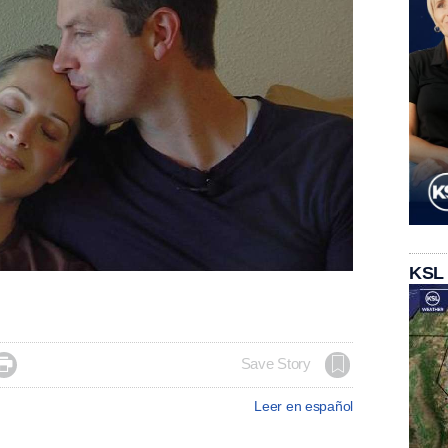
KSL

Save Story
Leer en español