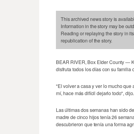
This archived news story is availab
Information in the story may be out
Reading or replaying the story in it
republication of the story.
BEAR RIVER, Box Elder County — Ka
disfruta todos los días con su familia
"El volver a casa y ver lo mucho que 
mí, hace más difícil dejarlo todo", dijo
Las últimas dos semanas han sido de a
madre de cinco hijos tenía 26 seman
descubrieron que tenía una forma ag