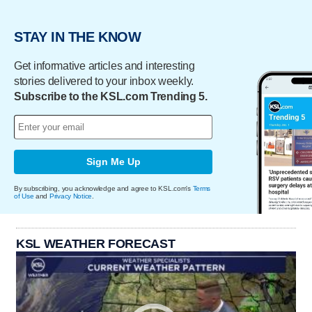
STAY IN THE KNOW
Get informative articles and interesting
stories delivered to your inbox weekly.
Subscribe to the KSL.com Trending 5.
Sign Me Up
By subscribing, you acknowledge and agree to KSL.com's
Terms
of Use
and
Privacy Notice
.
KSL WEATHER FORECAST