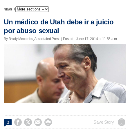
NEWS
/
Un médico de Utah debe ir a juicio
por abuso sexual
By Brady Mccombs, Associated Press | Posted - June 17, 2014 at 11:55 a.m.




Save Story
0