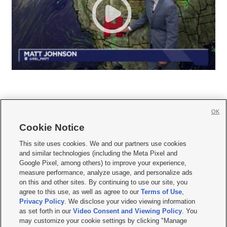
OK
Cookie Notice







This site uses cookies. We and our partners use cookies
and similar technologies (including the Meta Pixel and
Mobile Apps
|
Newsletter
|
Advertise
|
Contact Us
|
Careers with KSL.com
|
Google Pixel, among others) to improve your experience,
measure performance, analyze usage, and personalize ads
Terms of use
|
Privacy Statement
|
Video Consent Viewing Policy
|
DMCA Notice
|
on this and other sites. By continuing to use our site, you
Do Not Sell or Share My Data
|
EEO Public File Report
|
KSL-TV FCC Public File
|
agree to this use, as well as agree to our
Terms of Use
,
KSL FM Radio FCC Public File
|
KSL AM Radio FCC Public File
|
FCC Applications
|
Closed Captioning Assistance
Privacy Policy
. We disclose your video viewing information
as set forth in our
Video Consent and Viewing Policy
. You
© 2026
KSL Media
| KSL Broadcasting Salt Lake City UT | Site hosted & managed
may customize your cookie settings by clicking "Manage
by KSL Media - a Deseret Media Company