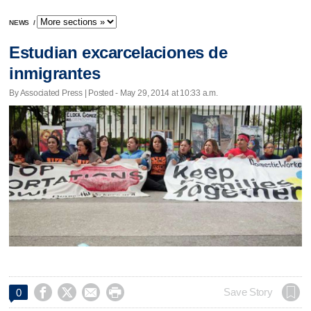
NEWS
/
Estudian excarcelaciones de
inmigrantes
By Associated Press | Posted - May 29, 2014 at 10:33 a.m.




Save Story
0