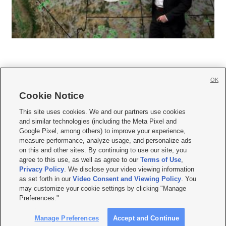
OK
Cookie Notice







This site uses cookies. We and our partners use cookies
and similar technologies (including the Meta Pixel and
Mobile Apps
|
Newsletter
|
Advertise
|
Contact Us
|
Careers with KSL.com
|
Google Pixel, among others) to improve your experience,
measure performance, analyze usage, and personalize ads
Terms of use
|
Privacy Statement
|
Video Consent Viewing Policy
|
DMCA Notice
|
on this and other sites. By continuing to use our site, you
Do Not Sell or Share My Data
|
EEO Public File Report
|
KSL-TV FCC Public File
|
agree to this use, as well as agree to our
Terms of Use
,
KSL FM Radio FCC Public File
|
KSL AM Radio FCC Public File
|
FCC Applications
|
Closed Captioning Assistance
Privacy Policy
. We disclose your video viewing information
as set forth in our
Video Consent and Viewing Policy
. You
© 2026
KSL Media
| KSL Broadcasting Salt Lake City UT | Site hosted & managed
may customize your cookie settings by clicking "Manage
by KSL Media - a Deseret Media Company
Preferences."
Manage Preferences
Accept and Continue