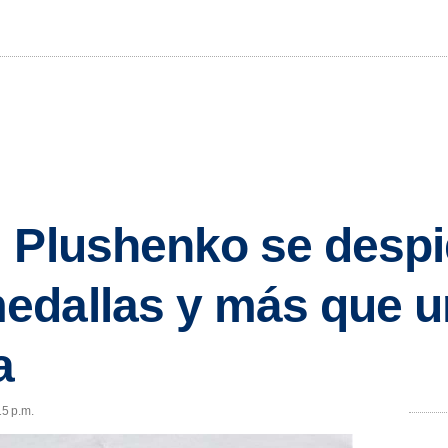
: Plushenko se desp
edallas y más que u
a
15 p.m.