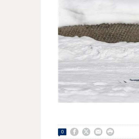




0