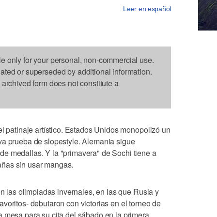
Leer en español
le only for your personal, non-commercial use.
dated or superseded by additional information.
s archived form does not constitute a
el patinaje artístico. Estados Unidos monopolizó un
va prueba de slopestyle. Alemania sigue
e medallas. Y la "primavera" de Sochi tiene a
añas sin usar mangas.
en las olimpiadas invernales, en las que Rusia y
voritos- debutaron con victorias en el torneo de
a mesa para su cita del sábado en la primera