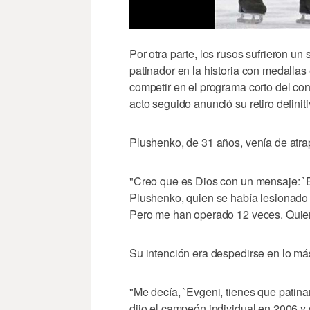
Por otra parte, los rusos sufrieron u
patinador en la historia con medallas
competir en el programa corto del con
acto seguido anunció su retiro definit
Plushenko, de 31 años, venía de atrap
"Creo que es Dios con un mensaje: `Ev
Plushenko, quien se había lesionado 
Pero me han operado 12 veces. Quier
Su intención era despedirse en lo más
"Me decía, `Evgeni, tienes que patinar
dijo el campeón individual en 2006 y 