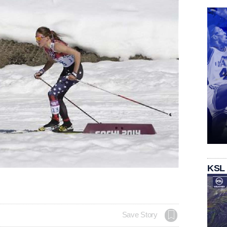
KSL
Save Story