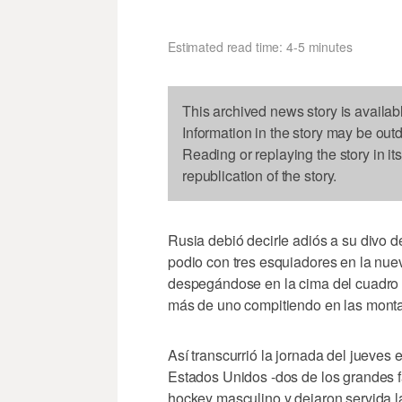
Estimated read time: 4-5 minutes
This archived news story is availab
Information in the story may be out
Reading or replaying the story in it
republication of the story.
Rusia debió decirle adiós a su divo d
podio con tres esquiadores en la nue
despegándose en la cima del cuadro d
más de uno compitiendo en las mont
Así transcurrió la jornada del jueves 
Estados Unidos -dos de los grandes fa
hockey masculino y dejaron servida l