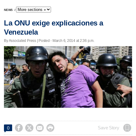
NEWS
/
La ONU exige explicaciones a
Venezuela
By Associated Press | Posted - March 6, 2014 at 2:36 p.m.




Save Story
0