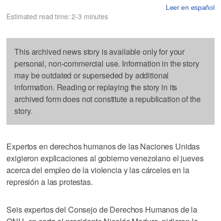
Leer en español
Estimated read time: 2-3 minutes
This archived news story is available only for your
personal, non-commercial use. Information in the story
may be outdated or superseded by additional
information. Reading or replaying the story in its
archived form does not constitute a republication of the
story.
Expertos en derechos humanos de las Naciones Unidas
exigieron explicaciones al gobierno venezolano el jueves
acerca del empleo de la violencia y las cárceles en la
represión a las protestas.
Seis expertos del Consejo de Derechos Humanos de la