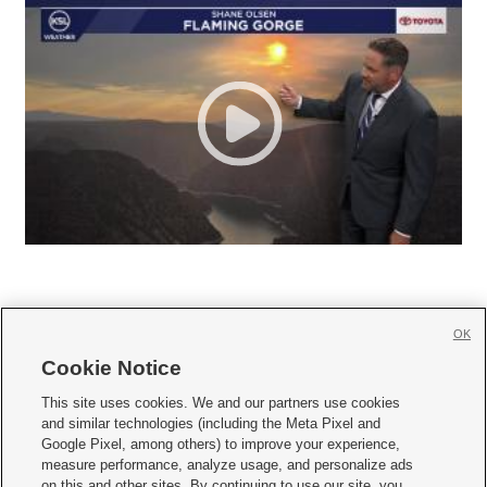
OK
Cookie Notice







This site uses cookies. We and our partners use cookies
and similar technologies (including the Meta Pixel and
Mobile Apps
|
Newsletter
|
Advertise
|
Contact Us
|
Careers with KSL.com
|
Google Pixel, among others) to improve your experience,
measure performance, analyze usage, and personalize ads
Terms of use
|
Privacy Statement
|
Video Consent Viewing Policy
|
DMCA Notice
|
on this and other sites. By continuing to use our site, you