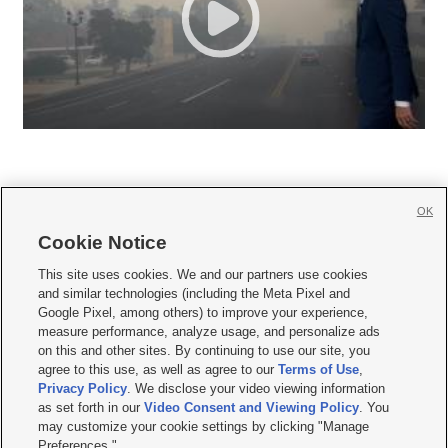
OK
Cookie Notice







This site uses cookies. We and our partners use cookies
and similar technologies (including the Meta Pixel and
Mobile Apps
|
Newsletter
|
Advertise
|
Contact Us
|
Careers with KSL.com
|
Google Pixel, among others) to improve your experience,
measure performance, analyze usage, and personalize ads
Terms of use
|
Privacy Statement
|
Video Consent Viewing Policy
|
DMCA Notice
|
on this and other sites. By continuing to use our site, you
Do Not Sell or Share My Data
|
EEO Public File Report
|
KSL-TV FCC Public File
|
agree to this use, as well as agree to our
Terms of Use
,
KSL FM Radio FCC Public File
|
KSL AM Radio FCC Public File
|
FCC Applications
|
Closed Captioning Assistance
Privacy Policy
. We disclose your video viewing information
as set forth in our
Video Consent and Viewing Policy
. You
© 2026
KSL Media
| KSL Broadcasting Salt Lake City UT | Site hosted & managed
may customize your cookie settings by clicking "Manage
by KSL Media - a Deseret Media Company
Preferences."