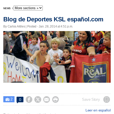
NEWS
/
Blog de Deportes KSL español.com
By Carlos Artiles | Posted - Jan. 28, 2014 at 4:51 p.m.
2




Save Story
0

Leer en español