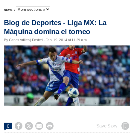
NEWS
/
Blog de Deportes - Liga MX: La
Máquina domina el torneo
By Carlos Artiles | Posted - Feb. 19, 2014 at 11:29 a.m.




Save Story
0